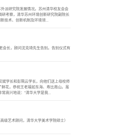
苏外派研究院发展情况。苏州清华校友会会
调研考察，清华苏州环境创新研究院副院长
技术、创新机制及环境领...
，老会长，顾问沈克琦先生告别。告别仪式有
王汉斌学长和彭珮云学长，向他们送上母校师
了鲜花，恭祝王老福如东海、寿比南山。虽
高兴地说：“清华大学是我...
（高级艺术顾问，清华大学美术学院硕士）