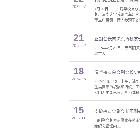
2022.07
7月20日上午，清华校友
长、清华大学苏州汽车研究
董立户带领一行人参观了创
21
正副会长向沈克琦校友
2015.02
2015年2月21日，天
北京大....
18
清华校友总会副会长史
2024.06
2024年6月13日上午
生最真挚的祝福和问候。王
然因为年事已高，听力减退
15
安徽校友会副会长邢刚
2017.11
邢刚副会长表示愿意在蒋南
给纪念馆馆内....