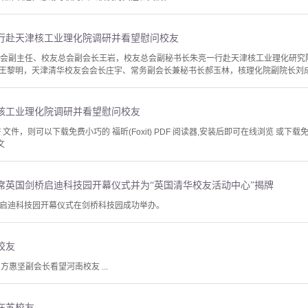
行赴天津核工业理化院调研并看望慰问校友
员会副主任、校友总会副会长王岩，校友总会副秘书长朱亮一行赴天津核工业理化研究
王黎明，天津清华校友会会长庄宇、常务副会长兼秘书长郝玉林，核理化院副院长刘
核工业理化院调研并看望慰问校友
文件，则可以下载免费小巧的 福昕(Foxit) PDF 阅读器,安装后即可在线浏览 或下载免费的 
文
席英国剑桥启迪科技园开幕仪式并为“英国清华校友活动中心”揭牌
剑桥启迪科技园开幕仪式在剑桥科技园成功举办。
校友
方惠坚副会长看望河南校友 ...
在苏校友