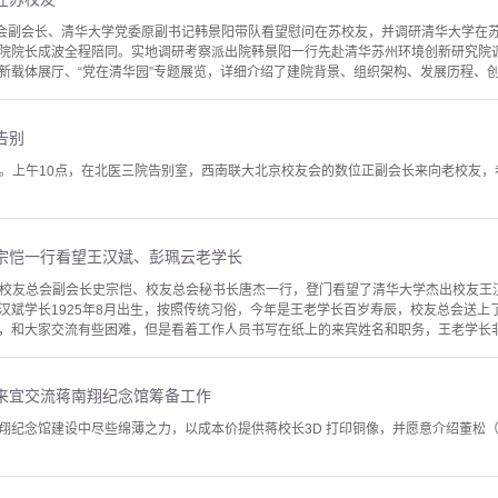
总会副会长、清华大学党委原副书记韩景阳带队看望慰问在苏校友，并调研清华大学在
院院长成波全程陪同。实地调研考察派出院韩景阳一行先赴清华苏州环境创新研究院
新载体展厅、“党在清华园”专题展览，详细介绍了建院背景、组织架构、发展历程、创新
告别
气阴沉。上午10点，在北医三院告别室，西南联大北京校友会的数位正副会长来向老校友
宗恺一行看望王汉斌、彭珮云老学长
，清华校友总会副会长史宗恺、校友总会秘书长唐杰一行，登门看望了清华大学杰出校友
汉斌学长1925年8月出生，按照传统习俗，今年是王老学长百岁寿辰，校友总会送上
，和大家交流有些困难，但是看着工作人员书写在纸上的来宾姓名和职务，王老学长非常
来宜交流蒋南翔纪念馆筹备工作
翔纪念馆建设中尽些绵薄之力，以成本价提供蒋校长3D 打印铜像，并愿意介绍董松