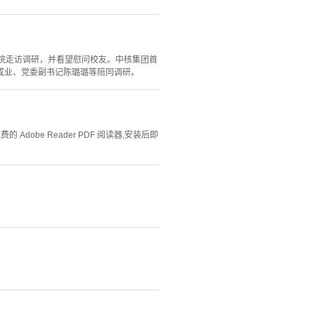
院走访调研，并看望慰问校友。中核集团首
成业、党委副书记陈璐璐等陪同调研。
Adobe Reader PDF 阅读器,安装后即