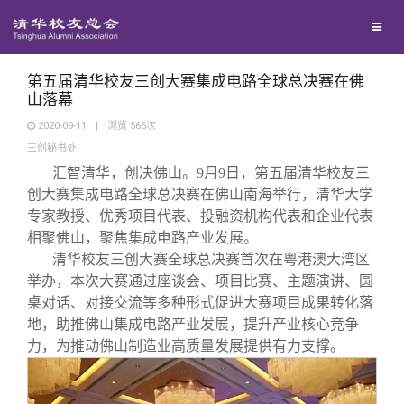
校友联络
回馈母校
地区联络
第五届清华校友三创大赛集成电路全球总决赛在佛
山落幕
2020-09-11
|
浏览
566
次
媒体平台
年级联络
捐赠项目
三创秘书处
|
汇智清华，创决佛山。9月9日，第五届清华校友三
百年清华
院系校友工作
捐赠新闻
《清华校友通讯》
创大赛集成电路全球总决赛在佛山南海举行，清华大学
专家教授、优秀项目代表、投融资机构代表和企业代表
相聚佛山，聚焦集成电路产业发展。
校友服务
专业委员会
捐赠纪事
《水木清华》
清华人物
清华校友三创大赛全球总决赛首次在粤港澳大湾区
举办，本次大赛通过座谈会、项目比赛、主题演讲、圆
校友总会
兴趣群体
捐赠方法
我要订阅
清华故事
终身学习
桌对话、对接交流等多种形式促进大赛项目成果转化落
地，助推佛山集成电路产业发展，提升产业核心竞争
力，为推动佛山制造业高质量发展提供有力支撑。
关闭
西南联大校友会
义工计划
新媒体平台
青春风采
信息化服务
总会简介