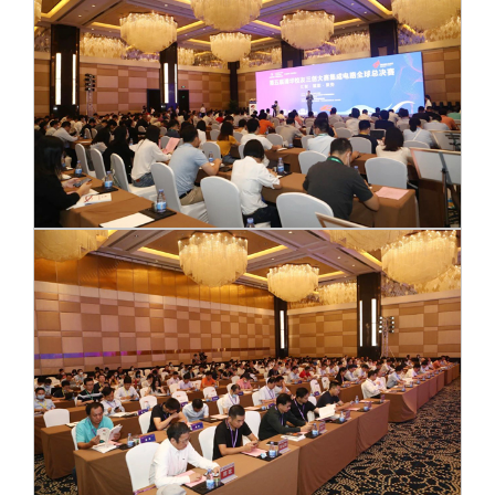
校友文苑
三创大赛
会长致辞
校友讲坛
实用信息
总会章程
校友视界
理事会名单
制度法规
联系我们