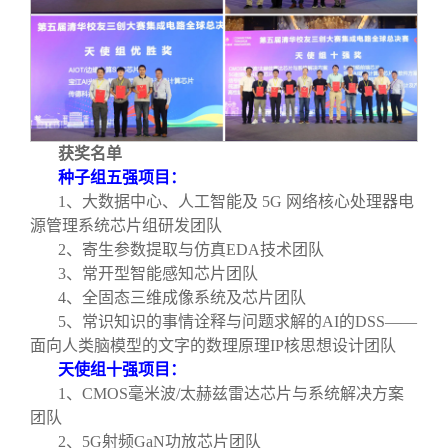
获奖名单
种子组五强项目：
1
、大数据中心、人工智能及 5G 网络核心处理器电
源管理系统芯片组研发团队
2
、寄生参数提取与仿真EDA技术团队
3
、常开型智能感知芯片团队
4
、全固态三维成像系统及芯片团队
5
、常识知识的事情诠释与问题求解的AI的DSS——
面向人类脑模型的文字的数理原理IP核思想设计团队
天使组十强项目：
1
、CMOS毫米波/太赫兹雷达芯片与系统解决方案
团队
2
、5G射频GaN功放芯片团队