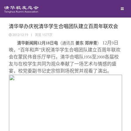
校友联络
回馈母校
地区联络
清华举办庆祝清华学生合唱团队建立百周年联欢会
2012-12-19
|
浏览
1577
次
12
月
日
媒体平台
清华新闻网
12
月
18
年级联络
捐赠项目
日电
（通讯员
姜东 郑岸青
）
9
晚，“百年和声”庆祝清华学生合唱团队建立百周年联欢
会在蒙民伟音乐厅举行。清华合唱队
至
各届校
1956
2008
百年清华
院系校友工作
捐赠新闻
《清华校友通讯》
友与在校学生共同为观众奉献了一场艺术与情感的盛
宴，校党委副书记史宗恺到场祝贺并观看了演出。
校友服务
专业委员会
捐赠纪事
《水木清华》
清华人物
校友总会
兴趣群体
捐赠方法
我要订阅
清华故事
终身学习
关闭
西南联大校友会
义工计划
新媒体平台
青春风采
信息化服务
总会简介