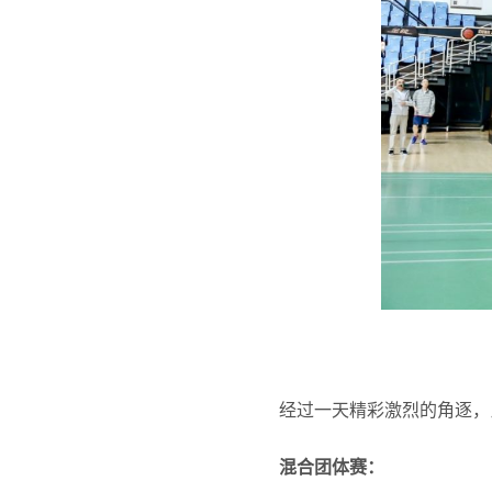
经过一天精彩激烈的角逐，
混合团体赛：