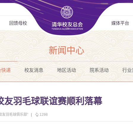
回馈母校
媒体平台
新闻中心
会快递
校友消息
地区活动
院系活动
行业
校友羽毛球联谊赛顺利落幕
华校友羽毛球俱乐部”
|
1298