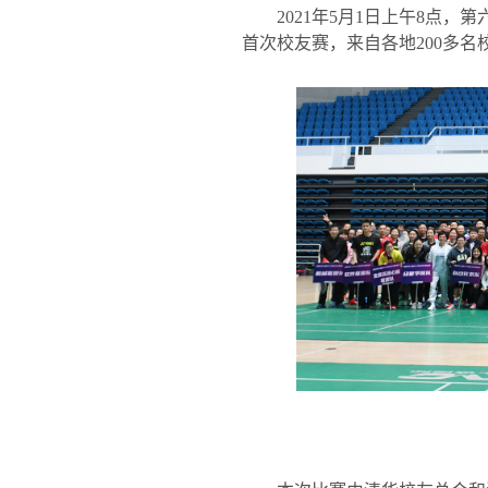
2021
年
5
月
1
日上午
8
点，第
首次校友赛，来自各地
200
多名