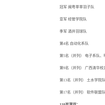
冠军 闽粤莘莘羽子队
亚军 经管学院队
季军 酒井羽球队
第
4
名 自动化系队
第
5
名（并列） 电子系队
第
9
名（并列） 广西清华
第
13
名（并列） 土水学院
第
17
名（并列） 软件联盟
110
岁混双：