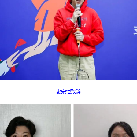
史宗恺致辞