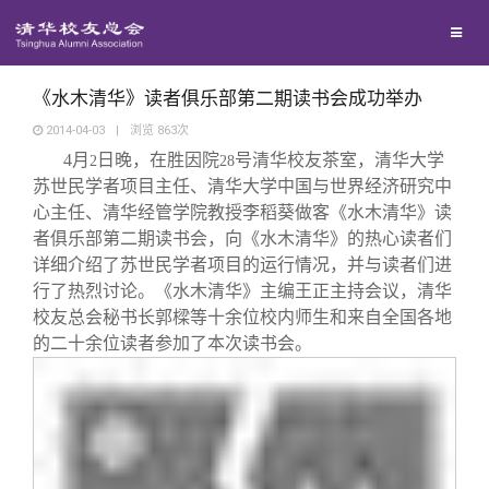
校友联络
回馈母校
地区联络
《水木清华》读者俱乐部第二期读书会成功举办
2014-04-03
|
浏览
863
次
4
月
日晚，在胜因院
号清华校友茶室，清华大学
媒体平台
2
年级联络
捐赠项目
28
苏世民学者项目主任、清华大学中国与世界经济研究中
心主任、清华经管学院教授李稻葵做客《水木清华》读
百年清华
院系校友工作
捐赠新闻
《清华校友通讯》
者俱乐部第二期读书会，向《水木清华》的热心读者们
详细介绍了苏世民学者项目的运行情况，并与读者们进
行了热烈讨论。《水木清华》主编王正主持会议，清华
校友服务
专业委员会
捐赠纪事
《水木清华》
清华人物
校友总会秘书长郭樑等十余位校内师生和来自全国各地
的二十余位读者参加了本次读书会。
校友总会
兴趣群体
捐赠方法
我要订阅
清华故事
终身学习
关闭
西南联大校友会
义工计划
新媒体平台
青春风采
信息化服务
总会简介