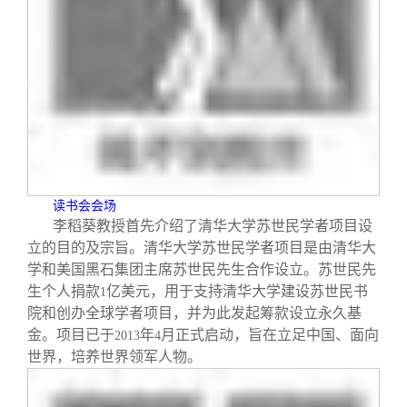
校友文苑
三创大赛
会长致辞
校友讲坛
实用信息
总会章程
校友视界
理事会名单
制度法规
读书会会场
李稻葵教授首先介绍了清华大学苏世民学者项目设
联系我们
立的目的及宗旨。清华大学苏世民学者项目是由清华大
学和美国黑石集团主席苏世民先生合作设立。苏世民先
生个人捐款
亿美元，用于支持清华大学建设苏世民书
1
院和创办全球学者项目，并为此发起筹款设立永久基
金。项目已于
年
月正式启动，旨在立足中国、面向
2013
4
世界，培养世界领军人物。