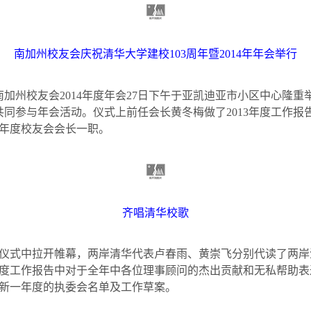
南加州校友会庆祝清华大学建校
103
周年暨
2014
年年会举行
南加州校友会
2014
年度年会
27
日下午于亚凯迪亚市小区中心隆重
共同参与年会活动。仪式上前任会长黄冬梅做了
2013
年度工作报
年度校友会会长一职。
齐唱清华校歌
仪式中拉开帷幕，两岸清华代表卢春雨、黄崇飞分别代读了两岸
度工作报告中对于全年中各位理事顾问的杰出贡献和无私帮助表
新一年度的执委会名单及工作草案。