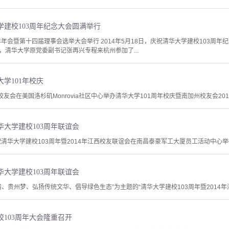
建校103周年纪念大会圆满举行
年年会暨第十四届理事会选举大会举行 2014年5月18日，庆祝清华大学建校103周
，清华大学原党委副书记张再兴专程来杭州参加了...
学101年校庆
校友会在美国洛杉矶Monrovia社区中心举办清华大学101周年校庆暨南加州校友会20
大学建校103周年联谊会
祝清华大学建校103周年暨2014年江西校友联谊会在南昌泰豪军工大厦员工活动中心举
大学建校103周年联谊会
清华情、贵州梦、弘扬传统文华、倡导绿色生态”为主题的“清华大学建校103周年暨201
103周年大会隆重召开