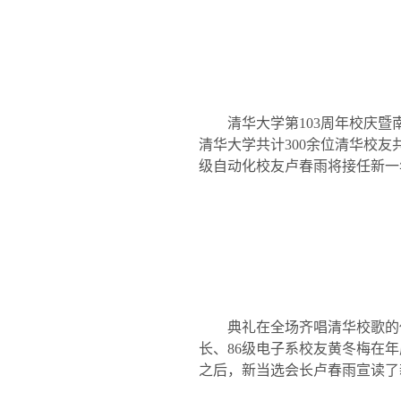
清华大学第
103
周年校庆暨
清华大学共计
300
余位清华校友
级自动化校友卢春雨将接任新一
典礼在全场齐唱清华校歌的
长、
86
级电子系校友黄冬梅在年
之后，新当选会长卢春雨宣读了