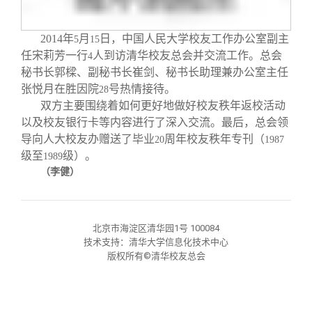
校友文苑
三创大赛
会长致辞
2014
年
月
日，中国人民大学校友工作办公室副主
5
15
校友讲坛
实用信息
总会章程
任宋莉芳一行
人到访清华校友总会并交流工作。总会
4
秘书长郭樑、副秘书长崔剑、秘书长助理兼办公室主任
张悦月在胜因院
号热情接待。
校友视界
理事会名单
28
双方主要围绕着如何更好地做好校友秩年返校活动
以及校友银行卡等内容进行了深入交流。最后，总会领
制度法规
导向人大校友办赠送了毕业
周年校友秩年专刊（
20
1987
级至
级）。
1989
（李健）
联系我们
北京市海淀区清华园1号 100084
技术支持：清华大学信息化技术中心
版权所有©清华校友总会