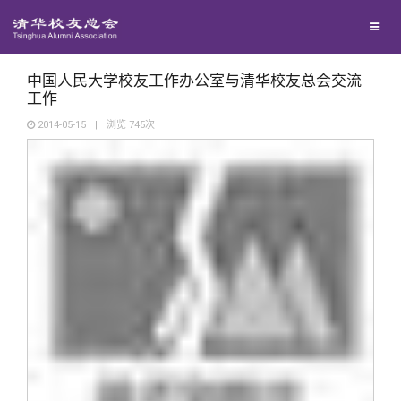
校友联络
回馈母校
地区联络
中国人民大学校友工作办公室与清华校友总会交流
工作
2014-05-15
|
浏览
745
次
媒体平台
年级联络
捐赠项目
百年清华
院系校友工作
捐赠新闻
《清华校友通讯》
校友服务
专业委员会
捐赠纪事
《水木清华》
清华人物
校友总会
兴趣群体
捐赠方法
我要订阅
清华故事
终身学习
关闭
西南联大校友会
义工计划
新媒体平台
青春风采
信息化服务
总会简介