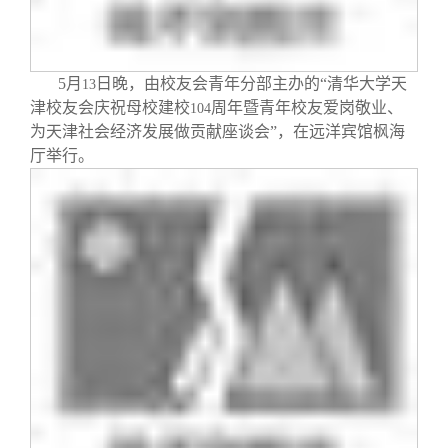
校友文苑
三创大赛
会长致辞
校友讲坛
实用信息
总会章程
5
月
日晚，由校友会青年分部主办的“清华大学天
13
津校友会庆祝母校建校
周年暨青年校友爱岗敬业、
104
校友视界
理事会名单
为天津社会经济发展做贡献座谈会”，在远洋宾馆枫海
厅举行。
制度法规
联系我们