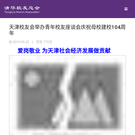
校友联络
回馈母校
地区联络
天津校友会举办青年校友座谈会庆祝母校建校104周
年
2015-05-22
|
浏览
775
次
媒体平台
年级联络
捐赠项目
爱岗敬业 为天津社会经济发展做贡献
百年清华
院系校友工作
捐赠新闻
《清华校友通讯》
校友服务
专业委员会
捐赠纪事
《水木清华》
清华人物
校友总会
兴趣群体
捐赠方法
我要订阅
清华故事
终身学习
关闭
西南联大校友会
义工计划
新媒体平台
青春风采
信息化服务
总会简介