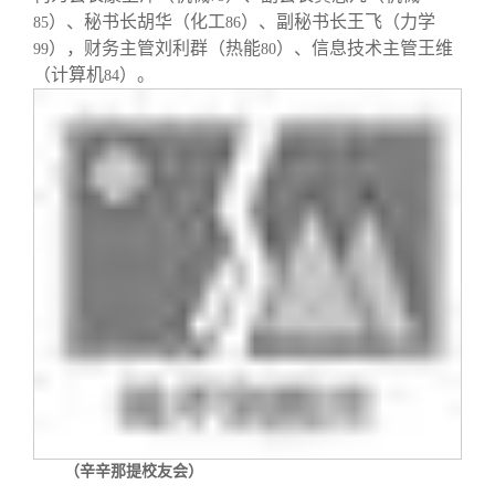
）、秘书长胡华（化工
）、副秘书长王飞（力学
85
86
），财务主管刘利群（热能
）、信息技术主管王维
99
80
（计算机
）。
84
（辛辛那提校友会）