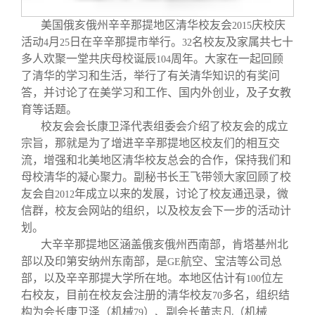
校友文苑
三创大赛
会长致辞
美国俄亥俄州辛辛那提地区清华校友会
庆校庆
2015
活动
月
日在辛辛那提市举行。
名校友及家属共七十
4
25
32
校友讲坛
实用信息
总会章程
多人欢聚一堂共庆母校诞辰
周年。大家在一起回顾
104
了清华的学习和生活，举行了有关清华知识的有奖问
校友视界
理事会名单
答，并讨论了在美学习和工作、国内外创业，及子女教
育等话题。
校友会会长康卫泽代表组委会介绍了校友会的成立
制度法规
宗旨，那就是为了增进辛辛那提地区校友们的相互交
流，增强和北美地区清华校友总会的合作，保持我们和
联系我们
母校清华的凝心聚力。副秘书长王飞带领大家回顾了校
友会自
年成立以来的发展，讨论了校友通迅录，微
2012
信群，校友会网站的组织，以及校友会下一步的活动计
划。
大辛辛那提地区涵盖俄亥俄州西南部，肯塔基州北
部以及印第安纳州东南部，是
航空、宝洁等公司总
GE
部，以及辛辛那提大学所在地。本地区估计有
位左
100
右校友，目前在校友会注册的清华校友
多名，组织结
70
构为会长康卫泽（机械
）、副会长黄志凡（机械
79