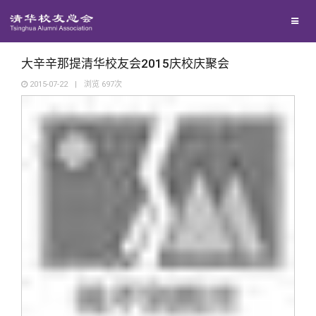
校友联络
回馈母校
地区联络
大辛辛那提清华校友会2015庆校庆聚会
2015-07-22
|
浏览
697
次
媒体平台
年级联络
捐赠项目
百年清华
院系校友工作
捐赠新闻
《清华校友通讯》
校友服务
专业委员会
捐赠纪事
《水木清华》
清华人物
校友总会
兴趣群体
捐赠方法
我要订阅
清华故事
终身学习
关闭
西南联大校友会
义工计划
新媒体平台
青春风采
信息化服务
总会简介