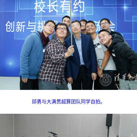
邱勇与大满贯超算团队同学自拍。