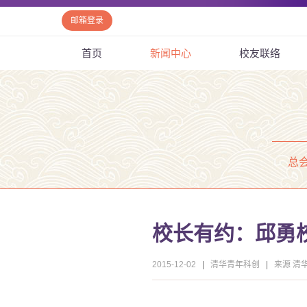
邮箱登录
首页
新闻中心
校友联络
总
校长有约：邱勇
2015-12-02
|
清华青年科创
|
来源 清