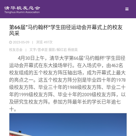
校友联络
回馈母校
地区联络
第66届“马约翰杯”学生田径运动会开幕式上的校友
风采
2023-05-09
|
浏览
497
次
媒体平台
年级联络
捐赠项目
校友总会
|
文字/曾卓崑 摄影/解红岩 杨丽英
4
月
日上午，清华大学第
届
马约翰杯
学生田径
30
66
“
”
百年清华
院系校友工作
捐赠新闻
《清华校友通讯》
运动会开幕式在东大操场举行。在入场式中，由
名
462
校友组成的五个校友方阵压轴出场，成为开幕式上最大
的亮点之一。这五个校友方阵分别是毕业四十年的
1978
校友服务
专业委员会
捐赠纪事
《水木清华》
清华人物
级校友方阵、毕业三十年的
级校友方阵、毕业二十
1988
年的
级校友方阵、毕业十年的
级校友方阵，以
1999
2009
校友总会
兴趣群体
捐赠方法
我要订阅
清华故事
终身学习
及研究生校友方阵。参加方阵最年长的学长已年逾七
十。
关闭
西南联大校友会
义工计划
新媒体平台
青春风采
信息化服务
总会简介