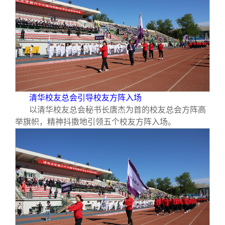
校友文苑
三创大赛
会长致辞
校友讲坛
实用信息
总会章程
校友视界
理事会名单
制度法规
清华校友总会引导校友方阵入场
以清华校友总会秘书长唐杰为首的校友总会方阵高
举旗帜，精神抖擞地引领五个校友方阵入场。
联系我们