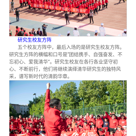
研究生校友方阵
五个校友方阵中，最后入场的是研究生校友方阵。
研究生方阵的横幅和口号是“团结携手、自强奋发、不
忘初心、爱我清华”。研究生校友在各行各业坚守初
心、不断前行，他们将继续演绎清华研究生的独特风
采，谱写新时代的清韵华章。