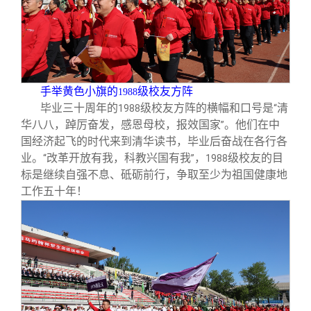
手举黄色小旗的
级校友方阵
1988
毕业三十周年的
级校友方阵的横幅和口号是
清
1988
“
华八八，踔厉奋发，感恩母校，报效国家
。他们在中
”
国经济起飞的时代来到清华读书，毕业后奋战在各行各
业。
改革开放有我，科教兴国有我
，
级校友的目
“
”
1988
标是继续自强不息、砥砺前行，争取至少为祖国健康地
工作五十年！