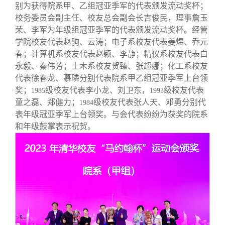
别为获得院系甲、乙组冠亚季军的代表颁发流动奖杯；
校务委员会副主任、校友总会副会长吉俊民，理事詹玉
荣、李军为年级组冠亚季军的代表颁发流动奖杯。经管
学院校友代表赵驹、云涛；电子系校友代表姜煜、乔元
春；计算机系校友代表赵颖、李静；精仪系校友代表白
永毅、秦伟芳；土木系校友贺臻、张超娜；化工系校友
代表徐春龙、慕璘分别代表院系甲乙组冠亚季军上台领
奖；
级校友代表李小龙、刘卫东，
级校友代表
1985
1993
童之磊、郑健力；
级校友代表张人天、邓勇分别代
1984
表年级冠亚季军上台领奖。与会代表纷纷为获奖的院系
和年级鼓掌表示祝贺。