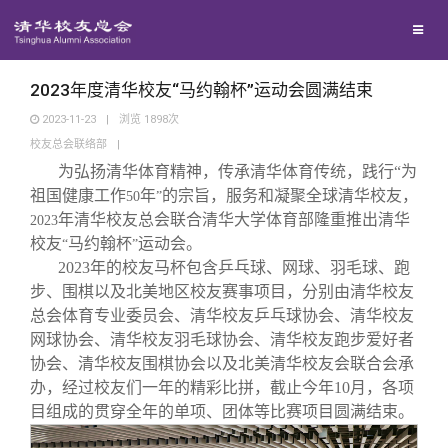
校友联络
回馈母校
地区联络
2023年度清华校友“马约翰杯”运动会圆满结束
2023-11-23
|
浏览
1898
次
校友总会联络部
|
媒体平台
年级联络
捐赠项目
为弘扬清华体育精神，传承清华体育传统，践行“为
祖国健康工作
年
的宗旨，服务和凝聚全球清华校友，
50
”
百年清华
院系校友工作
捐赠新闻
《清华校友通讯》
年清华校友总会联合清华大学体育部隆重推出清华
2023
校友
马约翰杯
运动会。
“
”
2023年的校友马杯包含乒乓球、网球、羽毛球、跑
校友服务
专业委员会
捐赠纪事
《水木清华》
清华人物
步、围棋以及北美地区校友赛事项目，分别由清华校友
总会体育专业委员会、清华校友乒乓球协会、清华校友
校友总会
兴趣群体
捐赠方法
我要订阅
清华故事
终身学习
网球协会、清华校友羽毛球协会、清华校友跑步爱好者
协会、清华校友围棋协会以及北美清华校友会联合会承
办，经过校友们一年的精彩比拼，截止今年10月，各项
关闭
西南联大校友会
义工计划
新媒体平台
青春风采
信息化服务
总会简介
目组成的贯穿全年的单项、团体等比赛项目圆满结束。