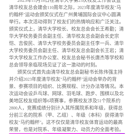
2023
年
月
日在清华大学第
次校友工作会议暨
11
18
25
清华校友总会建会
周年之际，
年度清华校友
马
110
2023
“
约翰杯
运动会颁奖仪式在广州黄埔国际会议中心圆满
”
举行。本次活动得到了校友们的热情响应和广泛关注。
颁奖仪式上，清华大学校长、校友总会会长王希勤；清
华大学校务委员会副主任、清华校友总会副会长史宗
恺、吉俊民、清华大学校务委员会副主任李一兵、清华
大学校务委员会副主任、清华校友总会副会长王岩；清
华大学校友工作办公室、校友总会秘书长唐杰等学校和
总会领导亲临现场见证了这一激动的时刻。
颁奖仪式首先由清华校友总会副秘书长陈伟强主持
并介绍
年度清华校友
马约翰杯
运动会举办的背
2023
“
”
景、参赛项目的组织、比赛规程、计分办法等情况。本
次运动会设乒乓球、网球、羽毛球、跑步、围棋以及北
美地区校友组织等
项赛事，参赛校友涉及
个院系约
6
51
人，竞赛成绩分别计入其所属院系和年级，获得总
2800
分前三名的院系（甲、乙组）、年级（本科）获得清华
校友
马约翰杯
。这不仅仅是清华校友体育运动的最高
“
”
荣誉，也是对院系、年级凝聚力、动员力的全面考验。