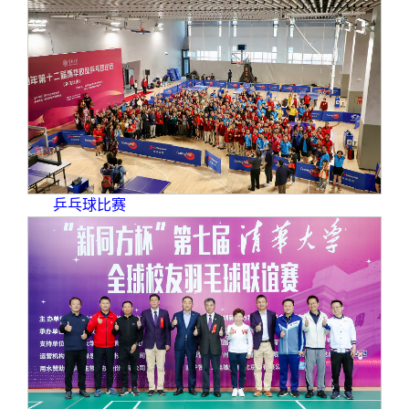
校友文苑
三创大赛
会长致辞
校友讲坛
实用信息
总会章程
校友视界
理事会名单
制度法规
乒乓球比赛
联系我们