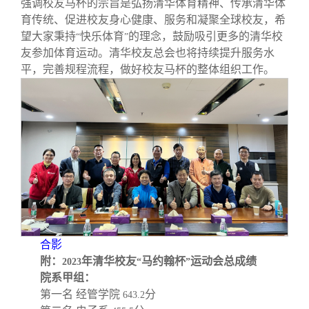
强调校友马杯的宗旨是弘扬清华体育精神、传承清华体
育传统、促进校友身心健康、服务和凝聚全球校友，希
望大家秉持
快乐体育
的理念，鼓励吸引更多的清华校
“
”
友参加体育运动。清华校友总会也将持续提升服务水
平，完善规程流程，做好校友马杯的整体组织工作。
合影
附：
年清华校友
马约翰杯
运动会总成绩
2023
“
”
院系甲组：
第一名 经管学院
分
643.2