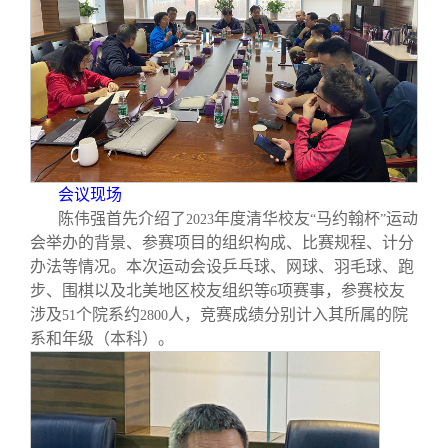
校友文苑
三创大赛
会长致辞
校友讲坛
实用信息
总会章程
校友视界
理事会名单
制度法规
会议现场
陈伟强首先介绍了
年度清华校友
马约翰杯
运动
2023
“
”
会举办的背景、参赛项目的组织构成、比赛规程、计分
联系我们
办法等情况。本次运动会设乒乓球、网球、羽毛球、跑
步、围棋以及北美地区校友组织等
项赛事，参赛校友
6
涉及
个院系约
人，竞赛成绩分别计入其所属的院
51
2800
系和年级（本科）。