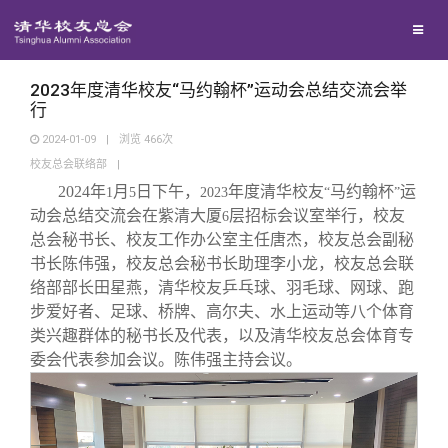
校友联络
回馈母校
地区联络
2023年度清华校友“马约翰杯”运动会总结交流会举
行
2024-01-09
|
浏览
466
次
媒体平台
年级联络
捐赠项目
校友总会联络部
|
2024
年
月
日下午，
年度清华校友
马约翰杯
运
1
5
2023
“
”
百年清华
院系校友工作
捐赠新闻
《清华校友通讯》
动会总结交流会在紫清大厦
层招标会议室举行，校友
6
总会秘书长、校友工作办公室主任唐杰，校友总会副秘
书长陈伟强，
校友总会秘书长助理李小龙，
校友总会联
校友服务
专业委员会
捐赠纪事
《水木清华》
清华人物
络部部长田星燕，清华校友乒乓球、羽毛球、网球、跑
步爱好者、足球、桥牌、高尔夫、水上运动等八个体育
校友总会
兴趣群体
捐赠方法
我要订阅
清华故事
终身学习
类兴趣群体的秘书长及代表，以及清华校友总会体育专
委会代表参加会议。陈伟强主持会议。
关闭
西南联大校友会
义工计划
新媒体平台
青春风采
信息化服务
总会简介