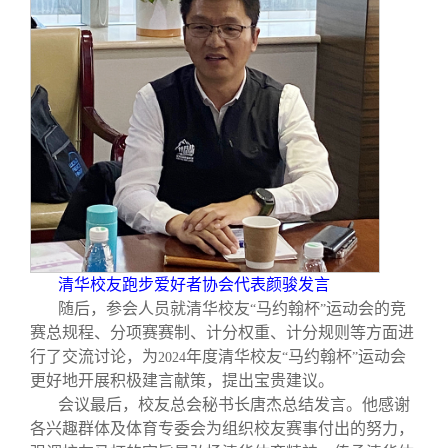
清华校友跑步爱好者协会代表颜骏发言
随后，参会人员就清华校友
马约翰杯
运动会的竞
“
”
赛总规程、分项赛赛制、计分权重、计分规则等方面进
行了交流讨论，为
年度清华校友
马约翰杯
运动会
2024
“
”
更好地开展积极建言献策，提出宝贵建议。
会议最后，校友总会秘书长唐杰总结发言。他感谢
各兴趣群体及体育专委会为组织校友赛事付出的努力，