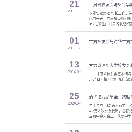
21
甘肃省校友会与8位清
2011.01
积累实践经验 增长工作历练
此前一天，甘肃省委组织部
3位选调生由甘肃省委组织
01
甘肃校友会与清华甘肃
2011.07
13
甘肃省清华大学校友会
2016.04
一、甘肃省校友会基本情况简
月24日母校77周年校庆纪
25
清华校友励学金：跨越2
2026.04
二十年前，以“助困励学、
4.2万人次校友捐赠，总额
友励学金大会上，获助学生