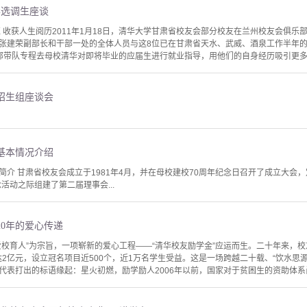
华选调生座谈
 收获人生阅历2011年1月18日，清华大学甘肃省校友会部分校友在兰州校友会俱乐
张建荣副部长和干部一处的全体人员与这8位已在甘肃省天水、武威、酒泉工作半年的清
部带队专程去母校清华对即将毕业的应届生进行就业指导，用他们的自身经历吸引更多的清
招生组座谈会
基本情况介绍
介 甘肃省校友会成立于1981年4月，并在母校建校70周年纪念日召开了成立大会，定
念活动之际组建了第二届理事会...
0年的爱心传递
爱校育人”为宗旨，一项崭新的爱心工程——“清华校友励学金”应运而生。二十年来，
达2亿元，设立冠名项目近500个，近1万名学生受益。这是一场跨越二十载、“饮水思源”的
代表打出的标语缘起：星火初燃，励学励人2006年以前，国家对于贫困生的资助体系尚