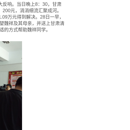
反响。当日晚上8：30，甘肃
200元，涓涓细流汇聚成河。
.09万元得到解决。28日一早，
望魏祥及其母亲，并送上甘肃清
适的方式帮助魏祥同学。