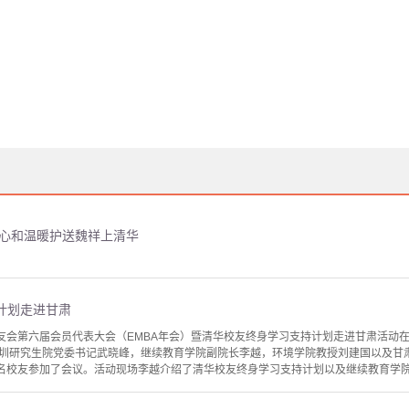
爱心和温暖护送魏祥上清华
计划走进甘肃
校友会第六届会员代表大会（EMBA年会）暨清华校友终身学习支持计划走进甘肃活动
圳研究生院党委书记武晓峰，继续教育学院副院长李越，环境学院教授刘建国以及甘
0名校友参加了会议。活动现场李越介绍了清华校友终身学习支持计划以及继续教育学院广