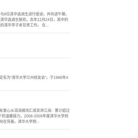
部与8位清华选调生进行座谈，并共进午餐。
华选调生联欢。去年12月24日，其中的
华学子来甘肃工作。 在...
名为“清华大学兰州校友会”。于1988年4
校友爱心从涓涓细流汇成澎湃江海：累计超过
温暖接力。2008-2009年度清华大学校
在完善。清华大学把...