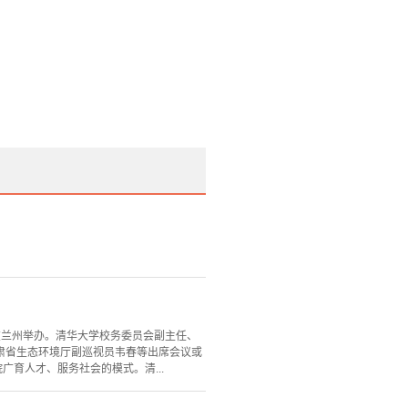
在兰州举办。清华大学校务委员会副主任、
肃省生态环境厅副巡视员韦春等出席会议或
育人才、服务社会的模式。清...