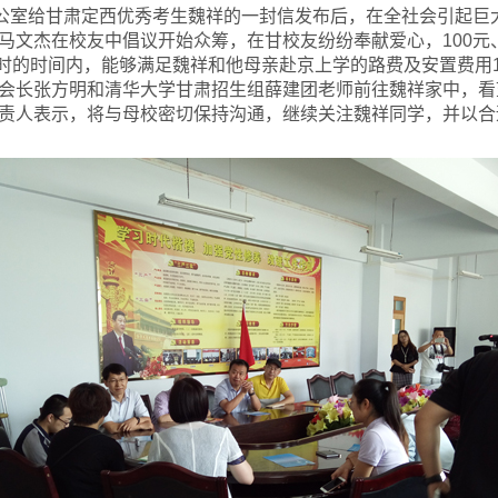
公室给甘肃定西优秀考生魏祥的一封信发布后，在全社会引起巨大
马文杰在校友中倡议开始众筹，在甘校友纷纷奉献爱心，100元、
小时的时间内，能够满足魏祥和他母亲赴京上学的路费及安置费用1
会长张方明和清华大学甘肃招生组薛建团老师前往魏祥家中，看
责人表示，将与母校密切保持沟通，继续关注魏祥同学，并以合