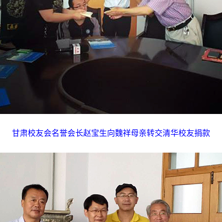
甘肃校友会名誉会长赵宝生向魏祥母亲转交清华校友捐款