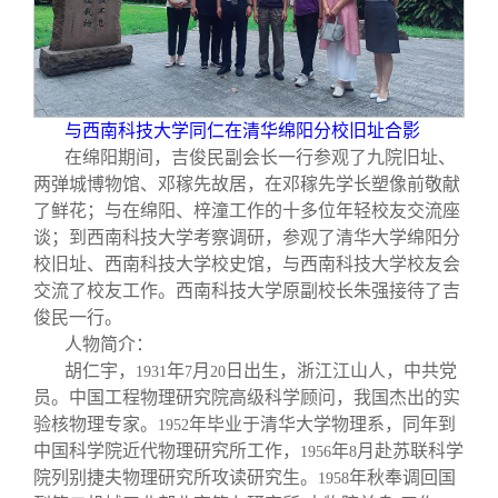
与西南科技大学同仁在清华绵阳分校旧址合影
在绵阳期间，吉俊民副会长一行参观了九院旧址、
两弹城博物馆、邓稼先故居，在邓稼先学长塑像前敬献
了鲜花；与在绵阳、梓潼工作的十多位年轻校友交流座
谈；到西南科技大学考察调研，参观了清华大学绵阳分
校旧址、西南科技大学校史馆，与西南科技大学校友会
交流了校友工作。西南科技大学原副校长朱强接待了吉
俊民一行。
人物简介：
胡仁宇，
年
月
日出生，浙江江山人，中共党
1931
7
20
员。中国工程物理研究院高级科学顾问，我国杰出的实
验核物理专家。
年毕业于清华大学物理系，同年到
1952
中国科学院近代物理研究所工作，
年
月赴苏联科学
1956
8
院列别捷夫物理研究所攻读研究生。
年秋奉调回国
1958