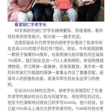
校友文苑
三创大赛
会长致辞
校友讲坛
实用信息
总会章程
看望胡仁宇老学长
93
岁高龄的胡仁宇学长精神矍铄、思维清晰，看到
校友视界
理事会名单
母校来宾非常高兴，和大家一一握手欢迎。
吉俊民副会长代表学校向胡老学长赠送了有清华校
制度法规
友总会
的帽子和红色
恤衫。他说，今年是我国第
LOGO
T
一颗原子弹爆炸
周年，也是两弹元勋邓稼先同志诞辰
60
周年，我们校友总会一行
人来到绵阳，参观两弹城
100
5
联系我们
博物馆，学习两弹一星精神，非常受教育。清华老一辈
的科学家们为我国的两弹一星事业作出了重要贡献，是
清华人的骄傲和自豪，是清华师生校友永远学习的榜
样。
在长达
分钟的交流中，胡老学长深情回忆了在清
50
华求学的美好时光以及与同窗学友、母校师生的过往。
他至今仍清晰地记得自己的学号
。他介绍说，自
503008
己是
年从上海交大转学到清华的，
年时他也考
1950
1948