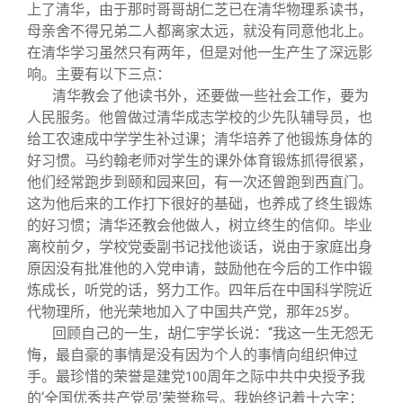
上了清华，由于那时哥哥胡仁芝已在清华物理系读书，
母亲舍不得兄弟二人都离家太远，就没有同意他北上。
在清华学习虽然只有两年，但是对他一生产生了深远影
响。主要有以下三点：
清华教会了他读书外，还要做一些社会工作，要为
人民服务。他曾做过清华成志学校的少先队辅导员，也
给工农速成中学学生补过课；清华培养了他锻炼身体的
好习惯。马约翰老师对学生的课外体育锻炼抓得很紧，
他们经常跑步到颐和园来回，有一次还曾跑到西直门。
这为他后来的工作打下很好的基础，也养成了终生锻炼
的好习惯；清华还教会他做人，树立终生的信仰。毕业
离校前夕，学校党委副书记找他谈话，说由于家庭出身
原因没有批准他的入党申请，鼓励他在今后的工作中锻
炼成长，听党的话，努力工作。四年后在中国科学院近
代物理所，他光荣地加入了中国共产党，那年
岁。
25
回顾自己的一生，胡仁宇学长说：“我这一生无怨无
悔，最自豪的事情是没有因为个人的事情向组织伸过
手。最珍惜的荣誉是建党
周年之际中共中央授予我
100
的‘全国优秀共产党员’荣誉称号。我始终记着十六字：