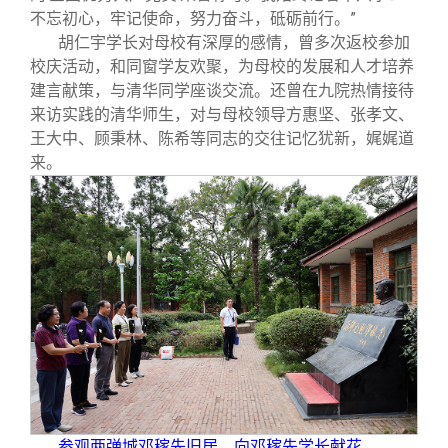
不忘初心，牢记使命，努力奋斗，砥砺前行。”
胡仁宇学长对母校有深厚的感情，曾多次返校参加
校庆活动，和同窗学友欢聚，为母校的发展和人才培养
建言献策，与清华同学座谈交流。还曾在九院热情接待
来访实践的清华师生，对与母校领导方惠坚、张孝文、
王大中、顾秉林、陈希等同志的交往记忆犹新，娓娓道
来。
参观两弹城邓稼先旧居，向邓稼先学长献花