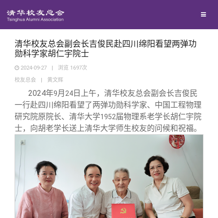
校友联络
回馈母校
地区联络
清华校友总会副会长吉俊民赴四川绵阳看望两弹功
勋科学家胡仁宇院士
2024-09-27
|
浏览
1697
次
媒体平台
年级联络
捐赠项目
校友总会
|
黄文辉
2024
年
月
日上午，清华校友总会副会长吉俊民
9
24
百年清华
院系校友工作
捐赠新闻
《清华校友通讯》
一行赴四川绵阳看望了两弹功勋科学家、中国工程物理
研究院原院长、清华大学
届物理系老学长胡仁宇院
1952
士，向胡老学长送上清华大学师生校友的问候和祝福。
校友服务
专业委员会
捐赠纪事
《水木清华》
清华人物
校友总会
兴趣群体
捐赠方法
我要订阅
清华故事
终身学习
关闭
西南联大校友会
义工计划
新媒体平台
青春风采
信息化服务
总会简介