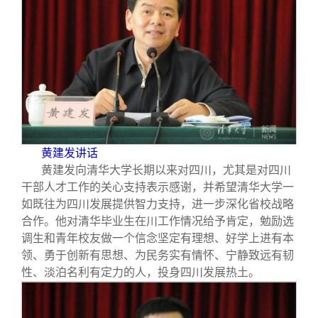
黄建发讲话
黄建发向清华大学长期以来对四川，尤其是对四川
干部人才工作的关心支持表示感谢，并希望清华大学一
如既往为四川发展提供智力支持，进一步深化省校战略
合作。他对清华毕业生在川工作情况给予肯定，勉励选
调生和青年校友做一个信念坚定有理想、好学上进有本
领、勇于创新有思想、为民务实有情怀、宁静致远有韧
性、淡泊名利有定力的人，投身四川发展热土。