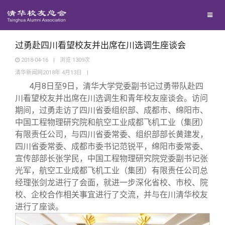
校友联络
回馈母校
地区联络
过勇赴四川看望校友并出席在川选调生座谈会
2018-04-16
|
浏览
1309
次
清华新闻网2018年 4月13日
|
媒体平台
年级联络
捐赠项目
4
月8日至9日，清华大学党委副书记过勇带队赴四
川看望校友并出席在川选调生和青年校友座谈会。访问
百年清华
院系校友工作
捐赠新闻
《清华校友通讯》
期间，过勇走访了四川省委组织部、成都市、绵阳市、
中国工程物理研究院和航空工业成都飞机工业（集团）
有限责任公司，与四川省委常委、组织部部长黄建发，
校友服务
专业委员会
捐赠纪事
《水木清华》
清华人物
四川省委常委、成都市委书记范锐平，绵阳市委常委、
宣传部部长张学民，中国工程物理研究院党委副书记张
校友总会
兴趣群体
捐赠方法
我要订阅
清华故事
终身学习
光军，航空工业成都飞机工业（集团）有限责任公司总
经理张剑龙进行了会面，就进一步深化省校、市校、院
校、企校合作相关事宜进行了交流，并与在川清华校友
关闭
西南联大校友会
义工计划
新媒体平台
青春风采
信息化服务
总会简介
进行了座谈。