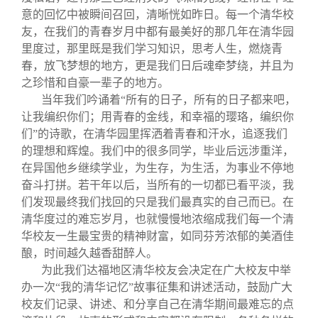
意的回忆中被瞬间召回，清晰恍如昨日。每一个清华校
友，在我们的青春岁月中都有最美好的那几年在清华园
里度过，那里既是我们学习知识，思考人生，燃烧青
春，放飞梦想的地方，更是我们日后魂牵梦绕，并且为
之珍惜和自豪一辈子的地方。
当年我们吟诵着“所有的日子，所有的日子都来吧，
让我编织你们；用青春的金线，和幸福的璎珞，编织你
们”的诗歌，在清华园里挥洒着青春和汗水，追逐我们
的理想和辉煌。我们中的很多同学，毕业后远涉重洋，
在异国他乡继续学业，为生存，为生活，为事业不停地
奋斗打拼。若干年以后，当所有的一切都已看平淡，我
们发现最终我们找回的只是我们最真实的自己而已。在
清华度过的难忘岁月，也就慢慢地浓缩成我们每一个清
华校友一生最宝贵的精神财富，如同芬芳浓郁的美酒佳
酿，时间越久越香甜醉人。
为此我们达福地区清华校友会决定在广大校友中举
办一次“我的清华记忆”故事征集和讲述活动，鼓励广大
校友们记录、讲述、和分享自己在清华期间最难忘的点