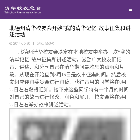
校友联络
回馈母校
地区联络
北德州清华校友会开始“我的清华记忆”故事征集和讲
述活动
2014-06-30
|
浏览
563
次
媒体平台
年级联络
捐赠项目
北德州清华校友会决定在本地校友中举办一次“我的
清华记忆”故事征集和讲述活动，鼓励广大校友们记
百年清华
院系校友工作
捐赠新闻
《清华校友通讯》
录、讲述、和分享自己在清华期间最难忘的点滴和片
段。从现在开始直到
月
日是故事征集时间。然后校
8
15
友组成评审委员会进行审稿，获得录用的同学将在
月
8
校友服务
专业委员会
捐赠纪事
《水木清华》
清华人物
日左右获得通知。接下来这些同学将有一个月的时间
22
对自己的故事进行修改，润色和展开。校友会将在
月
9
校友总会
兴趣群体
捐赠方法
我要订阅
清华故事
终身学习
日左右举办故事讲述活动。
22
关闭
西南联大校友会
义工计划
新媒体平台
青春风采
信息化服务
总会简介