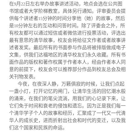
在
月
日左右举办故事讲述活动，地点会选在公共图
9
22
书馆或者大学阶梯教室，具体另行通知。评审委员会提
供每个讲述者
分钟的时间分享他（她）的故事，然后
15
是
分钟左右的互动和问答时间。除了评委会之外，所
10
有校友都可以通过短信或者微信进行投票活动，评选出
最有意思的清华故事，校友会将给征文作者或者故事讲
述者发奖。最后所有的书面参与作品将被排版做成电子
文集，供我们达福地区的清华校友们永久收藏。所有书
面作品的版权和著作权属于作者本人，经由作者本人同
意的前提下，校友会可以推荐部分作品到校友总会及相
关刊物发表。
今夜，在夜深人静，万籁俱寂的时候，让我们点起
一盏小灯，打开记忆的闸门，让清华生活的回忆潮水般
的涌来，在我们的笔尖流淌，用我们的心记录下来，让
它们免于时间和衰老的侵蚀和遗忘。因为正是我们每一
个清华学子个人的故事和经历，汇聚成了一代又一代清
华人的成长史，进而折射出社会和时代的变迁，以及我
们这个国家和民族的命运。