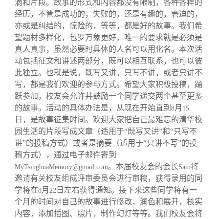
滴和片段。故事的形式和内容都没有限制，各种各样的
经历，不管是成功的，失败的，还是有趣的，窘迫的，
亦或是纠结的，惊险的，等等，都是好的故事。我们希
望题材多样化，包罗万象更好，唯一的要求就是必须是
真人真事，虽然必要时具体的人名可以用化名。本次活
动包括征文和讲述两部分，既可以相互联系，也可以彼
此独立。也就是说，既写又讲，只写不讲，或者只讲不
写，都是我们欢迎的参与方式。希望大家积极投稿，踊
跃参加，校友会允许并鼓励一个同学递交两个甚至更多
的故事。活动的具体办法是，从现在开始直到
月
8
15
日，是故事征集时间。欢迎大家把自己最难忘的清华校
园生活的片段写成文章（适用于“既写又讲”和“只写不
讲”的投稿方式）或者是摘要（适用于“只讲不写”的投
稿方式），通过电子邮件寄到
。本届校友会的会长
将
MyTsinghuaMemory@gmail.com
Sam
邀请有关校友组成评审委员会进行审稿，获得录用的同
学将在
月
日左右获得通知。接下来这些同学将有一
8
22
个月的时间对自己的故事进行修改，润色和展开，核实
内容，添加插图、照片，制作幻灯等等。我们校友会将