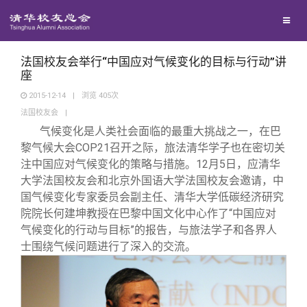
校友联络
回馈母校
地区联络
法国校友会举行“中国应对气候变化的目标与行动”讲
座
2015-12-14
|
浏览
405
次
媒体平台
年级联络
捐赠项目
法国校友会
|
气候变化是人类社会面临的最重大挑战之一，在巴
百年清华
院系校友工作
捐赠新闻
《清华校友通讯》
黎气候大会COP21召开之际，旅法清华学子也在密切关
注中国应对气候变化的策略与措施。12月5日，应清华
大学法国校友会和北京外国语大学法国校友会邀请，中
校友服务
专业委员会
捐赠纪事
《水木清华》
清华人物
国气候变化专家委员会副主任、清华大学低碳经济研究
院院长何建坤教授在巴黎中国文化中心作了“中国应对
校友总会
兴趣群体
捐赠方法
我要订阅
清华故事
终身学习
气候变化的行动与目标”的报告，与旅法学子和各界人
士围绕气候问题进行了深入的交流。
关闭
西南联大校友会
义工计划
新媒体平台
青春风采
信息化服务
总会简介