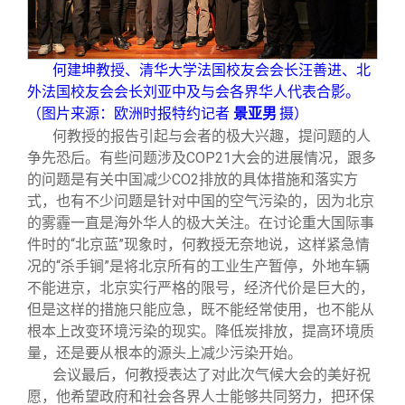
何建坤教授、清华大学法国校友会会长汪善进、北
外法国校友会会长刘亚中及与会各界华人代表合影。
（图片来源：欧洲时报特约记者
景亚男
摄）
何教授的报告引起与会者的极大兴趣，提问题的人
争先恐后。有些问题涉及COP21大会的进展情况，跟多
的问题是有关中国减少CO2排放的具体措施和落实方
式，也有不少问题是针对中国的空气污染的，因为北京
的雾霾一直是海外华人的极大关注。在讨论重大国际事
件时的“北京蓝”现象时，何教授无奈地说，这样紧急情
况的“杀手锏”是将北京所有的工业生产暂停，外地车辆
不能进京，北京实行严格的限号，经济代价是巨大的，
但是这样的措施只能应急，既不能经常使用，也不能从
根本上改变环境污染的现实。降低炭排放，提高环境质
量，还是要从根本的源头上减少污染开始。
会议最后，何教授表达了对此次气候大会的美好祝
愿，他希望政府和社会各界人士能够共同努力，把环保