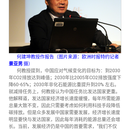
校友文苑
三创大赛
会长致辞
校友讲坛
实用信息
总会章程
校友视界
理事会名单
制度法规
何建坤教授作报告（图片来源：欧洲时报特约记者
景亚男
摄）
何教授提到，中国应对气候变化的目标为：到2030
联系我们
年CO2排放达到峰值；2030年比2005年CO2排放强度下
降60-65%；2030年非化石能源比重提升到20% 左右。
就减排任务上，何教授认为中国任务比发达国家更重。
他解释道，发达国家经济增长速度缓慢，每年所需能源
总量大致不变，因此只需要考虑如何利用科技手段降低
碳排放。但是众多发展中国家需要发展，经济增长速度
明显要快与发达国家，因此每年消耗的能源总量还会增
长。当前，发展经济仍是中国的首要需求，“我们不仅