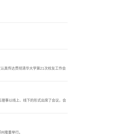
议认真传达贯彻清华大学第21次校友工作会
名理事以线上、线下的形式出席了会议，会
郑州隆重举行。