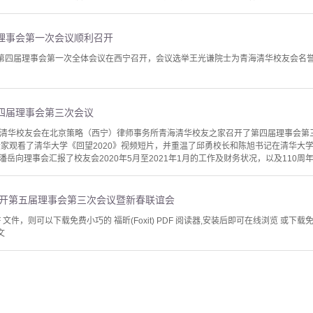
理事会第一次会议顺利召开
会第四届理事会第一次全体会议在西宁召开，会议选举王光谦院士为青海清华校友会名
四届理事会第三次会议
，青海清华校友会在北京策略（西宁）律师事务所青海清华校友之家召开了第四届理事会
家观看了清华大学《回望2020》视频短片，并重温了邱勇校长和陈旭书记在清华大学2
岳向理事会汇报了校友会2020年5月至2021年1月的工作及财务状况，以及110周年
召开第五届理事会第三次会议暨新春联谊会
文件，则可以下载免费小巧的 福昕(Foxit) PDF 阅读器,安装后即可在线浏览 或下载免费的 
文