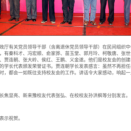
政厅有关党员领导干部（含离退休党员领导干部）在民间组织中
，有秦科才、冯宏顺、俞家骅、苗玉堂、郭月玲、柯敬唐、张世
、贾连朝、张大岭、侯红、王鹏、义金遂。他们是校友会的创建
的学长代表颁发荣誉证书。贾连朝学长发表感言：虽然不再担任
时，都会一如既往支持校友会的工作。讲话令大家感动，响起一
长焦显亮、新来豫校友代表张弘、在校校友孙洪枫等分别发言。
表示祝贺。