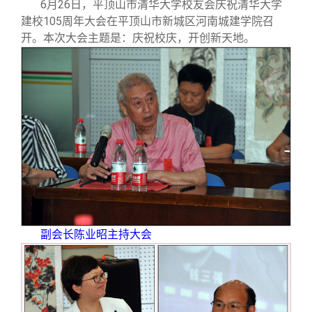
6
月26日，平顶山市清华大学校友会庆祝清华大学
校友文苑
三创大赛
会长致辞
建校105周年大会在平顶山市新城区河南城建学院召
开。本次大会主题是：庆祝校庆，开创新天地。
校友讲坛
实用信息
总会章程
校友视界
理事会名单
制度法规
联系我们
副会长陈业昭主持大会