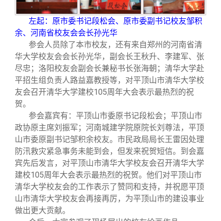
左起：原市委书记段松会、原市委副书记校友邹积
余、河南省校友会会长孙光华
参会人员除了本市校友，还有来自郑州的河南省清
华大学校友会会长孙光华，副会长王秋升、李建军、张
尽忠；洛阳校友会副会长兼秘书长张海朝；清华大学赴
平招生组负责人路益嘉教授等，对平顶山市清华大学校
友会召开清华大学建校105周年大会表示最热烈的祝
贺。
参会嘉宾有：平顶山市委原书记段松会；平顶山市
政协原主席刘振军；河南城建学院原院长刘尊法，平顶
山市委原副书记邹积余校友。市民政局局长王雷因处理
防汛救灾紧急事务未能到会，但发来祝贺短信。到会嘉
宾先后发言，对平顶山市清华大学校友会召开清华大学
建校105周年大会表示最热烈的祝贺。他们对平顶山市
清华大学校友会的工作表示了赞同和支持，并祝愿平顶
山市清华大学校友会再接再厉，为平顶山市的建设事业
做出更大贡献。