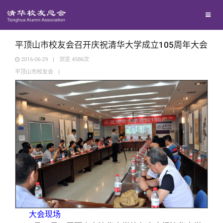
校友联络
回馈母校
地区联络
平顶山市校友会召开庆祝清华大学成立105周年大会
2016-06-29
|
浏览
4586
次
平顶山市校友会
|
媒体平台
年级联络
捐赠项目
百年清华
院系校友工作
捐赠新闻
《清华校友通讯》
校友服务
专业委员会
捐赠纪事
《水木清华》
清华人物
校友总会
兴趣群体
捐赠方法
我要订阅
清华故事
终身学习
关闭
西南联大校友会
义工计划
新媒体平台
青春风采
信息化服务
总会简介
大会现场