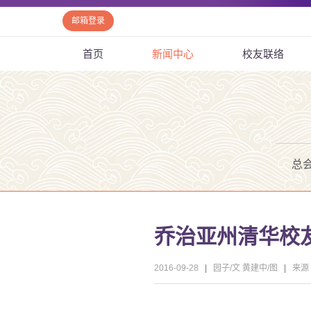
邮箱登录
首页
新闻中心
校友联络
总
乔治亚州清华校
2016-09-28
|
园子/文 黄建中/图
|
来源