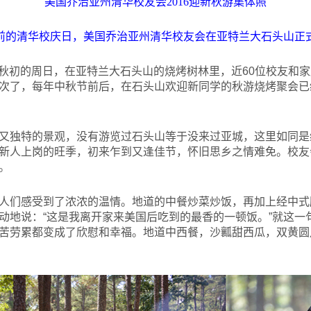
美国乔治亚州清华校友会2016迎新秋游集体照
前的清华校庆日，美国乔治亚州清华校友会在亚特兰大石头山正
末秋初的周日，在亚特兰大石头山的烧烤树林里，近60位校友和
次了，每年中秋节前后，在石头山欢迎新同学的秋游烧烤聚会已
独特的景观，没有游览过石头山等于没来过亚城，这里如同是给新人进
新人上岗的旺季，初来乍到又逢佳节，怀旧思乡之情难免。校友
。
人们感受到了浓浓的温情。地道的中餐炒菜炒饭，再加上经中式
动地说：“这是我离开家来美国后吃到的最香的一顿饭。”就这一
苦劳累都变成了欣慰和幸福。地道中西餐，沙瓤甜西瓜，双黄圆