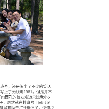
明了班号，还是闹出了不少的笑话。
友写上了无线电1981。但是并不
鲜肉面孔的校友难道只比我小5
学子，居然就在排班号上闹出误
班号有助于打开话匣子，快速拉