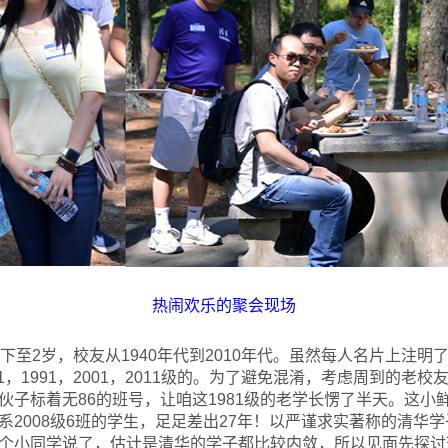
热闹欢乐的聚会现场
下至2岁，校友从1940年代到2010年代。虽然每人名片上注
81，1991，2001，2011级的。为了避免混淆，考虑周到的老校
伙子标着无86的班号，让咱这1981级的老学长愣了半天。这小
系2008级6班的学生，足足差出27年！以严谨求实著称的清华
个小同学说了，估计是清华的学子都比较内敛，所以见面先探讨