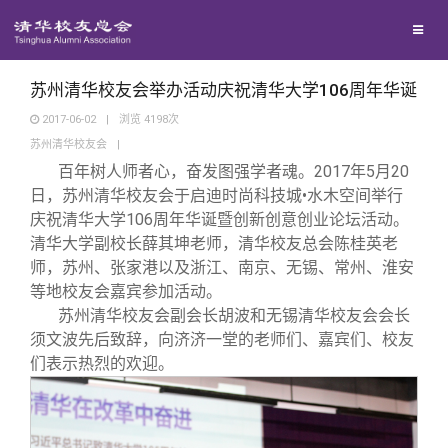
校友联络
回馈母校
地区联络
苏州清华校友会举办活动庆祝清华大学106周年华诞
2017-06-02
|
浏览
4198
次
苏州清华校友会
|
媒体平台
年级联络
捐赠项目
百年树人师者心，奋发图强学者魂。2017年5月20
日，苏州清华校友会于启迪时尚科技城•水木空间举行
百年清华
院系校友工作
捐赠新闻
《清华校友通讯》
庆祝清华大学106周年华诞暨创新创意创业论坛活动。
清华大学副校长薛其坤老师，清华校友总会陈桂英老
师，苏州、张家港以及浙江、南京、无锡、常州、淮安
校友服务
专业委员会
捐赠纪事
《水木清华》
清华人物
等地校友会嘉宾参加活动。
苏州清华校友会副会长胡波和无锡清华校友会会长
校友总会
兴趣群体
捐赠方法
我要订阅
清华故事
终身学习
须文波先后致辞，向济济一堂的老师们、嘉宾们、校友
们表示热烈的欢迎。
关闭
西南联大校友会
义工计划
新媒体平台
青春风采
信息化服务
总会简介