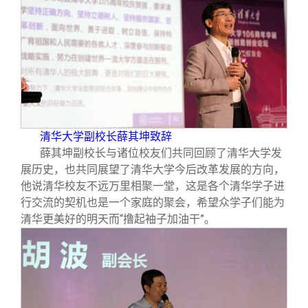
校友文苑
三创大赛
会长致辞
校友讲坛
实用信息
总会章程
校友视界
理事会名单
制度法规
清华大学副校长薛其坤致辞
薛其坤副校长与诸位校友们共同回顾了清华大学发
展历史，也共同展望了清华大学今后改革发展的方向，
联系我们
他说清华校友不远万里相聚一堂，这是各个清华学子进
行交流的契机也是一个家庭的聚会，希望众学子们能为
清华更美好的明天而“撸起袖子加油干”。