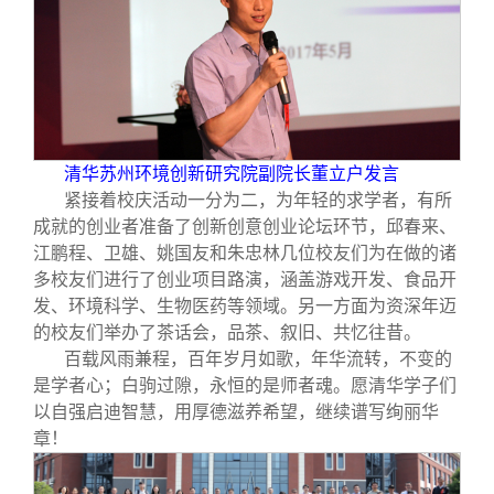
清华苏州环境创新研究院副院长董立户发言
紧接着校庆活动一分为二，为年轻的求学者，有所
成就的创业者准备了创新创意创业论坛环节，邱春来、
江鹏程、卫雄、姚国友和朱忠林几位校友们为在做的诸
多校友们进行了创业项目路演，涵盖游戏开发、食品开
发、环境科学、生物医药等领域。另一方面为资深年迈
的校友们举办了茶话会，品茶、叙旧、共忆往昔。
百载风雨兼程，百年岁月如歌，年华流转，不变的
是学者心；白驹过隙，永恒的是师者魂。愿清华学子们
以自强启迪智慧，用厚德滋养希望，继续谱写绚丽华
章！