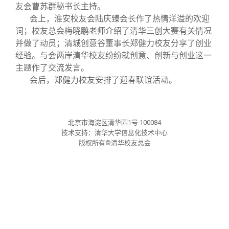
校友文苑
三创大赛
会长致辞
友会曹苏群秘书长主持。
会上，淮安校友会陆庆臻会长作了热情洋溢的欢迎
词；校友总会梅晓鹏老师介绍了清华三创大赛有关情况
校友讲坛
实用信息
总会章程
并做了动员；清城创意谷董事长郑健力校友分享了创业
经验。与会两岸清华校友纷纷就创意、创新与创业这一
校友视界
理事会名单
主题作了交流发言。
会后，郑健力校友安排了迎春联谊活动。
制度法规
北京市海淀区清华园1号 100084
联系我们
技术支持：清华大学信息化技术中心
版权所有©清华校友总会