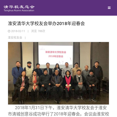
校友联络
回馈母校
地区联络
淮安清华大学校友会举办2018年迎春会
2018-02-11
|
浏览
788
次
淮安校友会
|
媒体平台
年级联络
捐赠项目
百年清华
院系校友工作
捐赠新闻
《清华校友通讯》
校友服务
专业委员会
捐赠纪事
《水木清华》
清华人物
校友总会
兴趣群体
捐赠方法
我要订阅
清华故事
终身学习
关闭
西南联大校友会
义工计划
新媒体平台
青春风采
信息化服务
总会简介
2018
年1月31日下午，淮安清华大学校友会于淮安
市清城创意谷成功举行了2018年迎春会。会议由淮安校