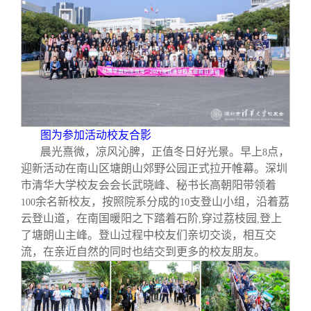
校友文苑
三创大赛
会长致辞
校友讲坛
实用信息
总会章程
校友视界
理事会名单
制度法规
图为参加活动校友合影
晨光熹微，凉风沁脾，正值冬日好光景。早上
点，
8
迎新活动在南山区塘朗山郊野公园正式拉开帷幕。深圳
联系我们
市清华大学校友会会长武晓峰、秘书长高朝阳带领着
余名新校友，按照院系分成的
支登山小组，沿着荔
100
10
云登山道，在南国暖阳之下踏着石阶
穿过荔枝园
登上
,
,
了塘朗山主峰。登山过程中校友们亲切交谈，相互交
流，在亲近自然的同时也结交到更多的校友朋友。