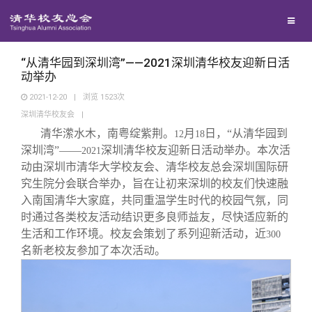
校友联络
回馈母校
地区联络
“从清华园到深圳湾”——2021深圳清华校友迎新日活
动举办
2021-12-20
|
浏览
1523
次
媒体平台
年级联络
捐赠项目
深圳清华校友会
|
清华潆水木，南粤绽紫荆。
月
日，“从清华园到
12
18
百年清华
院系校友工作
捐赠新闻
《清华校友通讯》
深圳湾”——
深圳清华校友迎新日活动举办。本次活
2021
动由深圳市清华大学校友会、清华校友总会深圳国际研
究生院分会联合举办，旨在让初来深圳的校友们快速融
校友服务
专业委员会
捐赠纪事
《水木清华》
清华人物
入南国清华大家庭，共同重温学生时代的校园气氛，同
时通过各类校友活动结识更多良师益友，尽快适应新的
校友总会
兴趣群体
捐赠方法
我要订阅
清华故事
终身学习
生活和工作环境。校友会策划了系列迎新活动，近
300
名新老校友参加了本次活动。
关闭
西南联大校友会
义工计划
新媒体平台
青春风采
信息化服务
总会简介