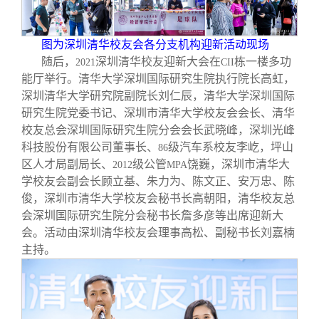
图为深圳清华校友会各分支机构迎新活动现场
随后，
深圳清华校友迎新大会在
栋一楼多功
2021
CII
能厅举行。清华大学深圳国际研究生院执行院长高虹，
深圳清华大学研究院副院长刘仁辰，清华大学深圳国际
研究生院党委书记、深圳市清华大学校友会会长、清华
校友总会深圳国际研究生院分会会长武晓峰，深圳光峰
科技股份有限公司董事长、
级汽车系校友李屹，坪山
86
区人才局副局长、
级公管
饶巍，深圳市清华大
2012
MPA
学校友会副会长顾立基、朱力为、陈文正、安万忠、陈
俊，深圳市清华大学校友会秘书长高朝阳，清华校友总
会深圳国际研究生院分会秘书长詹多彦等出席迎新大
会。活动由深圳清华校友会理事高松、副秘书长刘嘉楠
主持。