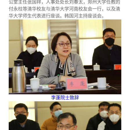
校友文苑
三创大赛
会长致辞
公室主任张国祥，人事处处长刘春太，郑州大学任教的
付永柱等清华校友与清华大学河南校友会一行，以及清
华大学师生代表进行座谈。韩国河主持座谈会。
校友讲坛
实用信息
总会章程
校友视界
理事会名单
制度法规
联系我们
李蓬院士致辞