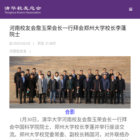
校友联络
回馈母校
地区联络
河南校友会詹玉荣会长一行拜会郑州大学校长李蓬
院士
2023-02-03
|
浏览
2138
次
媒体平台
年级联络
捐赠项目
河南校友会
|
百年清华
院系校友工作
捐赠新闻
《清华校友通讯》
校友服务
专业委员会
捐赠纪事
《水木清华》
清华人物
校友总会
兴趣群体
捐赠方法
我要订阅
清华故事
终身学习
合影
1
月
30
日，清华大学河南校友会詹玉荣会长一行拜
关闭
西南联大校友会
义工计划
新媒体平台
青春风采
信息化服务
总会简介
会中国科学院院士、郑州大学校长李蓬并举行座谈交
流。郑州大学校党委常委、副校长韩国河，对外联络办