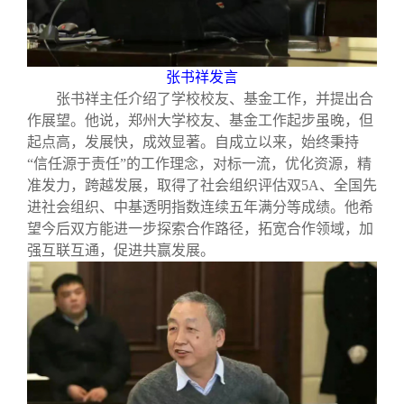
张书祥发言
张书祥主任介绍了学校校友、基金工作，并提出合
作展望。他说，郑州大学校友、基金工作起步虽晚，但
起点高，发展快，成效显著。自成立以来，始终秉持
“信任源于责任”的工作理念，对标一流，优化资源，精
准发力，跨越发展，取得了社会组织评估双
5A
、全国先
进社会组织、中基透明指数连续五年满分等成绩。他希
望今后双方能进一步探索合作路径，拓宽合作领域，加
强互联互通，促进共赢发展。