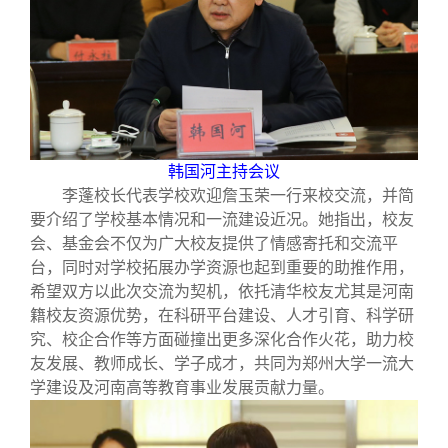
韩国河主持会议
李蓬校长代表学校欢迎詹玉荣一行来校交流，并简
要介绍了学校基本情况和一流建设近况。她指出，校友
会、基金会不仅为广大校友提供了情感寄托和交流平
台，同时对学校拓展办学资源也起到重要的助推作用，
希望双方以此次交流为契机，依托清华校友尤其是河南
籍校友资源优势，在科研平台建设、人才引育、科学研
究、校企合作等方面碰撞出更多深化合作火花，助力校
友发展、教师成长、学子成才，共同为郑州大学一流大
学建设及河南高等教育事业发展贡献力量。