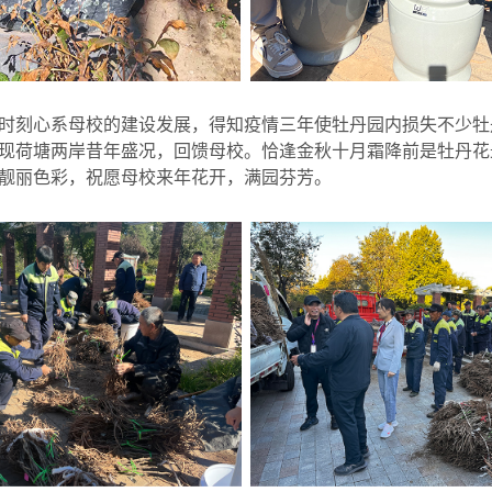
时刻心系母校的建设发展，得知疫情三年使牡丹园内损失不少牡
现荷塘两岸昔年盛况，回馈母校。恰逢金秋十月霜降前是牡丹花
靓丽色彩，祝愿母校来年花开，满园芬芳。