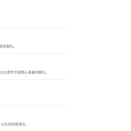
年校庆献礼。
102周年华诞精心准备的献礼。
，以乐声回馈清华。