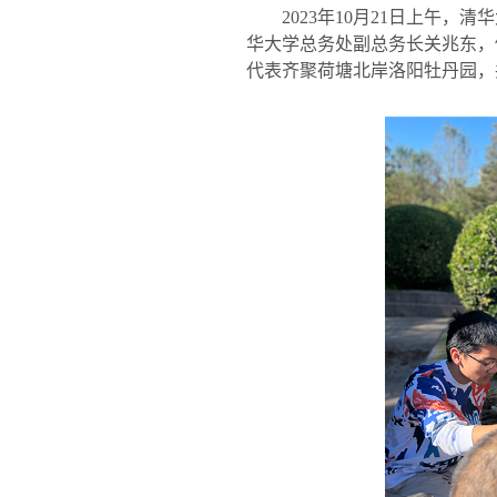
2023
年
10
月
21
日上午，清华
华大学总务处副总务长关兆东，
代表齐聚荷塘北岸洛阳牡丹园，