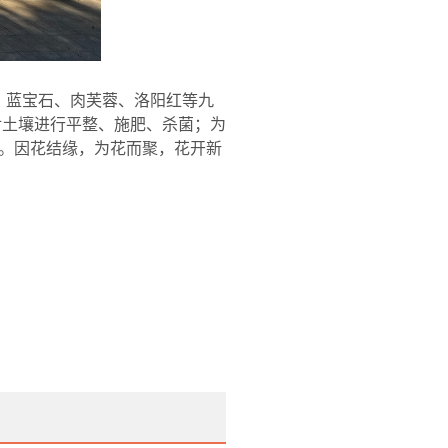
、蓝宝石、肉芙蓉、洛阳红等九
对土壤进行平整、施肥、杀菌；为
。因花结缘，为花而聚，花开新