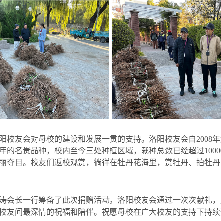
阳校友会对母校的建设和发展一贯的支持。洛阳校友会自
2008
年
年的名贵品种，校内至今三处种植区域，栽种总数已经超过
1000
丽夺目。校友们返校观赏，徜徉在牡丹花海里，赏牡丹、拍牡丹
涛会长一行筹备了此次捐赠活动。洛阳校友会通过一次次献礼，
校友间最深情的祝福和陪伴。祝愿母校在广大校友的支持下持续