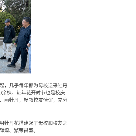
起，几乎每年都为母校送来牡丹
0
余株。每年花开时节也是校庆
、画牡丹，畅叙校友情谊，充分
用牡丹花搭建起了母校和校友之
辉煌、繁荣昌盛。