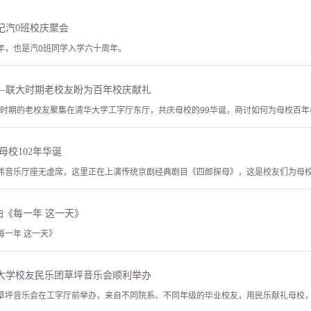
记汽0班校庆聚会
今年，也是汽0班同学入学六十周年。
—联大时期老校友盼为百年校庆献礼
南联大时期的老校友聚集在清华大学工字厅东厅，共庆母校的99华诞，商讨如何为母校百
母校102年华诞
民伟音乐厅座无虚席，这里正在上演传统京剧经典剧目《四郎探母》，这是校友们为母校
曲《每一年 这一天》
每一年 这一天》
大学校友民乐团草坪音乐会顺利举办
团草坪音乐会在工字厅前举办，来自不同院系、不同年级的毕业校友，用民乐献礼母校