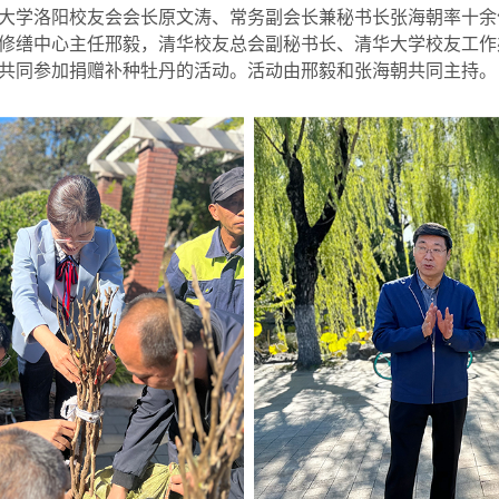
大学洛阳校友会会长原文涛、常务副会长兼秘书长张海朝率十余
修缮中心主任邢毅，清华校友总会副秘书长、清华大学校友工作
共同参加捐赠补种牡丹的活动。活动由邢毅和张海朝共同主持。