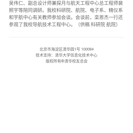
校友文苑
三创大赛
会长致辞
吴伟仁、副总设计师兼探月与航天工程中心总工程师裴
照宇等陪同调研。我校科研院、航院、电子系、精仪系
和宇航中心有关教师参加会谈。会谈前，栾恩杰一行还
校友讲坛
实用信息
总会章程
参观了我校导航技术工程中心。
（供稿 科研院 航院）
校友视界
理事会名单
北京市海淀区清华园1号 100084
技术支持：清华大学信息化技术中心
制度法规
版权所有©清华校友总会
联系我们