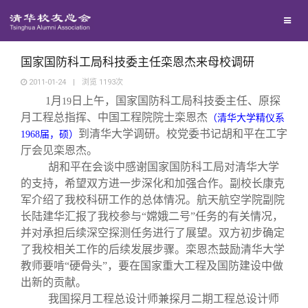
校友联络
回馈母校
地区联络
国家国防科工局科技委主任栾恩杰来母校调研
2011-01-24
|
浏览
1193
次
1
月
日上午，国家国防科工局科技委主任、原探
媒体平台
19
年级联络
捐赠项目
月工程总指挥、中国工程院院士栾恩杰
（清华大学精仪系
到清华大学调研。校党委书记胡和平在工字
1968
届，硕）
百年清华
院系校友工作
捐赠新闻
《清华校友通讯》
厅会见栾恩杰。
胡和平在会谈中感谢国家国防科工局对清华大学
的支持，希望双方进一步深化和加强合作。副校长康克
校友服务
专业委员会
捐赠纪事
《水木清华》
清华人物
军介绍了我校科研工作的总体情况。航天航空学院副院
长陆建华汇报了我校参与“嫦娥二号”任务的有关情况，
校友总会
兴趣群体
捐赠方法
我要订阅
清华故事
终身学习
并对承担后续深空探测任务进行了展望。双方初步确定
了我校相关工作的后续发展步骤。栾恩杰鼓励清华大学
教师要啃“硬骨头”，要在国家重大工程及国防建设中做
关闭
西南联大校友会
义工计划
新媒体平台
青春风采
信息化服务
总会简介
出新的贡献。
我国探月工程总设计师兼探月二期工程总设计师