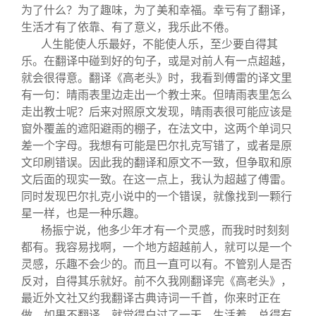
为了什么？为了趣味，为了美和幸福。幸亏有了翻译，
生活才有了依靠、有了意义，我乐此不倦。
人生能使人乐最好，不能使人乐，至少要自得其
乐。在翻译中碰到好的句子，或是对前人有一点超越，
就会很得意。翻译《高老头》时，我看到傅雷的译文里
有一句：晴雨表里边走出一个教士来。但晴雨表里怎么
走出教士呢？后来对照原文发现，晴雨表很可能应该是
窗外覆盖的遮阳避雨的棚子，在法文中，这两个单词只
差一个字母。我想有可能是巴尔扎克写错了，或者是原
文印刷错误。因此我的翻译和原文不一致，但争取和原
文后面的现实一致。在这一点上，我认为超越了傅雷。
同时发现巴尔扎克小说中的一个错误，就像找到一颗行
星一样，也是一种乐趣。
杨振宁说，他多少年才有一个灵感，而我时时刻刻
都有。我容易找啊，一个地方超越前人，就可以是一个
灵感，乐趣不会少的。而且一直可以有。不管别人是否
反对，自得其乐就好。前不久我刚翻译完《高老头》，
最近外文社又约我翻译古典诗词一千首，你来时正在
做。如果不翻译，就觉得白过了一天。生活着，总得有