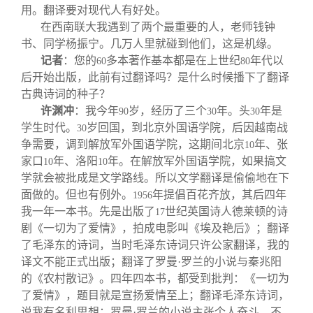
用。翻译要对现代人有好处。
在西南联大我遇到了两个最重要的人，老师钱钟
书、同学杨振宁。几万人里就碰到他们，这是机缘。
记者
：您的
多本著作基本都是在上世纪
年代以
60
80
后开始出版，此前有过翻译吗？是什么时候播下了翻译
古典诗词的种子？
许渊冲
：我今年
岁，经历了三个
年。头
年是
90
30
30
学生时代。
岁回国，到北京外国语学院，后因越南战
30
争需要，调到解放军外国语学院，这期间北京
年、张
10
家口
年、洛阳
年。在解放军外国语学院，如果搞文
10
10
学就会被批成是文学路线。所以文学翻译是偷偷地在下
面做的。但也有例外。
年提倡百花齐放，其后四年
1956
我一年一本书。先是出版了
世纪英国诗人德莱顿的诗
17
剧《一切为了爱情》，拍成电影叫《埃及艳后》；翻译
了毛泽东的诗词，当时毛泽东诗词只许公家翻译，我的
译文不能正式出版；翻译了罗曼·罗兰的小说与秦兆阳
的《农村散记》。四年四本书，都受到批判：《一切为
了爱情》，题目就是宣扬爱情至上；翻译毛泽东诗词，
说我有名利思想；罗曼·罗兰的小说主张个人奋斗，不