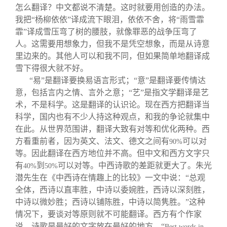
怎么翻译？中文都说不清楚。这时就要用创造的办法。
我把“杨柳依依”译成流下眼泪，依依不舍，将“雨雪霏
霏”译成雪压弯了树的腰肢，就像罪恶的战争压弯了
人。这需要用想象力，但我不是凭空想象，而是从诗意
里边来的。其他人可以和我不同，但如果简单地翻译成
雪下得很大就不好。
“易”是翻译要换易语言形式；“意”是翻译要传情达
意，包括言内之情、言外之意；“艺”是指文学翻译是艺
术，不是科学。这是翻译的认识论。现在西方把翻译当
科学，国内也有不少人持这种观点，和我的争论就集中
在此。从世界范围讲，翻译大致有对等和优化两种。西
方看重前者，因为英文、法文、德文之间有
可以对
90%
等。因此翻译在西方地位并不高。但中文和西方文字只
有
到
可以对等。中西诗歌的差距就更大了。朱光
40%
50%
潜先生在《中西诗在情趣上的比较》一文中说：“总观
全体，西诗以直率胜，中诗以委婉胜，西诗以深刻胜，
中诗以微妙胜；西诗以铺陈胜，中诗以简隽胜。”这种
情况下，要谈对等原则就不可能翻译。西方有个作家
说，诗歌是最好的文字放在最好的地方，“
Best words in