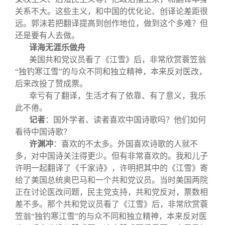
关系不大。这些主义，和中国的优化论、创译论差距很
远。郭沫若把翻译提高到创作地位，做到这个多难？但
还是要有人去做。
译海无涯乐做舟
美国共和党议员看了《江雪》后，非常欣赏蓑笠翁
“独钓寒江雪”的与众不同和独立精神，本来反对医改，
后来改投了赞成票。
幸亏有了翻译，生活才有了依靠、有了意义，我乐
此不倦。
记者
：国外学者、读者喜欢中国诗歌吗？他们如何
看待中国诗歌？
许渊冲
：喜欢的不太多。外国喜欢诗歌的人就不
多，对中国诗关注得更少。但有非常喜欢的。我和儿子
许明一起翻译了《千家诗》，许明把其中的《江雪》寄
给了美国总统奥巴马和一个共和党议员。当时美国两院
正在讨论医改问题，民主党支持，共和党反对，票数相
差不多。那个共和党议员看了《江雪》后，非常欣赏蓑
笠翁“独钓寒江雪”的与众不同和独立精神，本来反对医