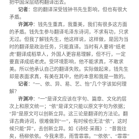
把中国深层结构翻译出去。
记者
：您的翻译深受钱钟书先生影响，但也有很大
矛盾。
许渊冲
：钱先生重真，我重美，我们有很多这方面
的矛盾。钱先生参与翻译毛泽东诗词，不求有功，只求
无过。但我了解钱先生，他这样说，这样做，是因为当
时的翻译是政治任务，只能直译。当时有人要将“纸老
虎”翻译成稻草人，外国人更容易理解，但不行，一定
要直译成纸老虎。受环境影响，他不能求真，不敢求
美。所以他承认自己的翻译失败。实际做起来，钱先生
却是表面求真，有美在其中，他的本意和我是一致的。
记者
：“一、依、异、易、艺、怡”几个字该如何理
解？
许渊冲
：“一”是译文应该在字句、篇章、文化的层
次上和原文统一；“依”是译文只能以原文字句为依据；
“异”是原文可以创新立异。这三论是翻译的方法论。翻
译古典诗词，很难做到“一”，有时候也无法“依”，这时
候只能“异”，去创新立异。如《诗经·采薇》：“昔我往
矣，杨柳依依。今我来思，雨雪霏霏。”“依依”、“霏霏”