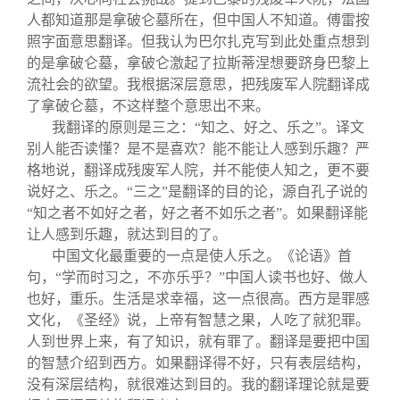
人都知道那是拿破仑墓所在，但中国人不知道。傅雷按
照字面意思翻译。但我认为巴尔扎克写到此处重点想到
的是拿破仑墓，拿破仑激起了拉斯蒂涅想要跻身巴黎上
流社会的欲望。我根据深层意思，把残废军人院翻译成
了拿破仑墓，不这样整个意思出不来。
我翻译的原则是三之：“知之、好之、乐之”。译文
别人能否读懂？是不是喜欢？能不能让人感到乐趣？严
格地说，翻译成残废军人院，并不能使人知之，更不要
说好之、乐之。“三之”是翻译的目的论，源自孔子说的
“知之者不如好之者，好之者不如乐之者”。如果翻译能
让人感到乐趣，就达到目的了。
中国文化最重要的一点是使人乐之。《论语》首
句，“学而时习之，不亦乐乎？”中国人读书也好、做人
也好，重乐。生活是求幸福，这一点很高。西方是罪感
文化，《圣经》说，上帝有智慧之果，人吃了就犯罪。
人到世界上来，有了知识，就有罪了。翻译是要把中国
的智慧介绍到西方。如果翻译得不好，只有表层结构，
没有深层结构，就很难达到目的。我的翻译理论就是要