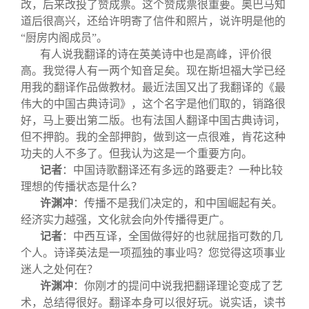
改，后来改投了赞成票。这个赞成票很重要。奥巴马知
道后很高兴，还给许明寄了信件和照片，说许明是他的
“厨房内阁成员”。
有人说我翻译的诗在英美诗中也是高峰，评价很
高。我觉得人有一两个知音足矣。现在斯坦福大学已经
用我的翻译作品做教材。最近法国又出了我翻译的《最
伟大的中国古典诗词》，这个名字是他们取的，销路很
好，马上要出第二版。也有法国人翻译中国古典诗词，
但不押韵。我的全部押韵，做到这一点很难，肯花这种
功夫的人不多了。但我认为这是一个重要方向。
记者
：中国诗歌翻译还有多远的路要走？一种比较
理想的传播状态是什么？
许渊冲
：传播不是我们决定的，和中国崛起有关。
经济实力越强，文化就会向外传播得更广。
记者
：中西互译，全国做得好的也就屈指可数的几
个人。诗译英法是一项孤独的事业吗？您觉得这项事业
迷人之处何在？
许渊冲
：你刚才的提问中说我把翻译理论变成了艺
术，总结得很好。翻译本身可以很好玩。说实话，读书