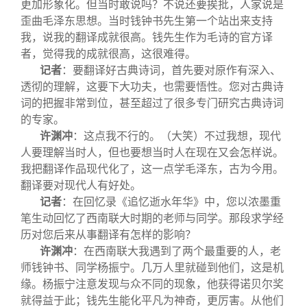
更加形象化。但当时敢说吗？不说还要挨批，人家说是
歪曲毛泽东思想。当时钱钟书先生第一个站出来支持
我，说我的翻译成就很高。钱先生作为毛诗的官方译
者，觉得我的成就很高，这很难得。
记者
：要翻译好古典诗词，首先要对原作有深入、
透彻的理解，这要下大功夫，也需要悟性。您对古典诗
词的把握非常到位，甚至超过了很多专门研究古典诗词
的专家。
许渊冲
：这点我不行的。（大笑）不过我想，现代
人要理解当时人，但也要想当时人在现在又会怎样说。
我把翻译作品现代化了，这一点学毛泽东，古为今用。
翻译要对现代人有好处。
记者
：在回忆录《追忆逝水年华》中，您以浓墨重
笔生动回忆了西南联大时期的老师与同学。那段求学经
历对您后来从事翻译有怎样的影响？
许渊冲
：在西南联大我遇到了两个最重要的人，老
师钱钟书、同学杨振宁。几万人里就碰到他们，这是机
缘。杨振宁注意发现与众不同的现象，他获得诺贝尔奖
就得益于此；钱先生能化平凡为神奇，更厉害。从他们