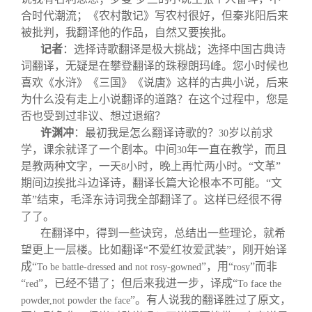
合时代潮流；《农村散记》写农村很好，但秦兆阳后来
被批判，我翻译他的作品，自然又要挨批。
记者
：选择诗歌翻译是极大挑战；选择中国古典诗
词翻译，无疑是在攀登翻译的珠穆朗玛峰。您小时候也
喜欢《水浒》《三国》《说唐》这样的古典小说，后来
为什么没有走上小说翻译的道路？在这个过程中，您是
否也受到过非议、想过退缩？
许渊冲
：最初我是怎么翻译诗歌的？
岁以前求
30
学，课余就译了一个剧本。中间
年一直在教学，而且
30
是教两种文字，一天
小时，晚上再忙两小时。“文革”
8
期间边挨批斗边译诗，翻译长篇大论根本不可能。“文
革”结束，毛泽东诗词我全部翻译了。这样已经很不得
了了。
在翻译中，得到一些诀窍，总结出一些理论，就希
望更上一层楼。比如翻译“不爱红妆爱武装”，刚开始译
成“
”，用“
”而非
To be battle-dressed and not rosy-gowned
rosy
“
”，已经不错了；但后来我进一步，译成“
red
To face the
”。有人说我的翻译胜过了原文，
powder,not powder the face