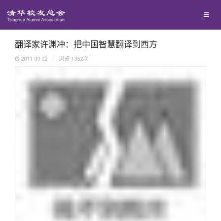
校友联络
回馈母校
地区联络
翻译家许渊冲：把中国智慧翻译到西方
2011-09-22
|
浏览
1352
次
媒体平台
年级联络
捐赠项目
百年清华
院系校友工作
捐赠新闻
《清华校友通讯》
校友服务
专业委员会
捐赠纪事
《水木清华》
清华人物
校友总会
兴趣群体
捐赠方法
我要订阅
清华故事
终身学习
关闭
西南联大校友会
义工计划
新媒体平台
青春风采
信息化服务
总会简介