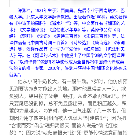
校友文苑
三创大赛
会长致辞
许渊冲，
1921
年生于江西南昌。先后毕业于西南联大、巴
黎大学。北京大学文学翻译教授。出版著作近
100
种。英文著作
校友讲坛
实用信息
总会章程
有《中诗英韵探胜》《逝水年华》等，中文著作有《翻译的艺
术》《文学翻译谈》《追忆逝水年华》等，英译作品有《诗
经》《楚辞》《论语》《唐诗三百首》《宋词三百首》等，法
校友视界
理事会名单
译作品有《中国古诗词三百首》《诗经选》《唐诗选》《宋词
选》等，汉译作品有《一切为了爱情》《红与黑》《包法利夫
人》等。在《翻译的艺术》中他提出了中国学派的文学翻译理
制度法规
论。“以诗译诗”的独特才华使他成为全世界将中国诗词译成英
法韵文的唯一专家。
2010
年，许渊冲获得中国“翻译文化终身成
就奖”。
联系我们
他从小喝牛奶长大，有一股牛劲。
岁时，他仿佛预
7
见到要等
岁才能出人头地。那时他显得高人一头，欺
70
负别人，结果挨了父亲一顿打，从此不敢再翘尾巴。但
只要尾巴没割掉，总不免显露出来，而且积压越久，积
蓄的力量越大。
岁时，他一口气出版了几十本书，但
70
却因为用了四字词组而被人讥讽为“封建遗少”；因为把
“含恨而死”译成“魂归离恨天”而被人说是“偷《红楼
梦》”；因为说“魂归离恨天”比“死”更能传情达意而被指