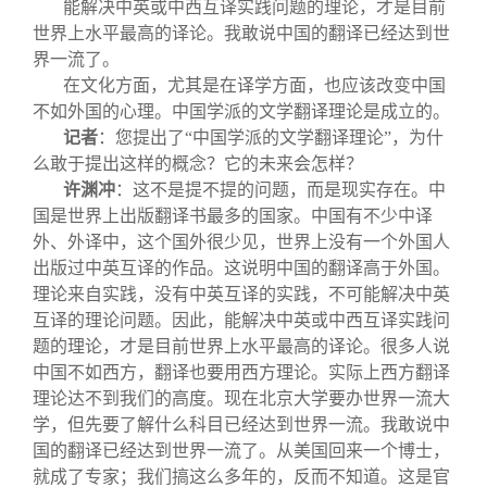
能解决中英或中西互译实践问题的理论，才是目前
世界上水平最高的译论。我敢说中国的翻译已经达到世
界一流了。
在文化方面，尤其是在译学方面，也应该改变中国
不如外国的心理。中国学派的文学翻译理论是成立的。
记者
：您提出了“中国学派的文学翻译理论”，为什
么敢于提出这样的概念？它的未来会怎样？
许渊冲
：这不是提不提的问题，而是现实存在。中
国是世界上出版翻译书最多的国家。中国有不少中译
外、外译中，这个国外很少见，世界上没有一个外国人
出版过中英互译的作品。这说明中国的翻译高于外国。
理论来自实践，没有中英互译的实践，不可能解决中英
互译的理论问题。因此，能解决中英或中西互译实践问
题的理论，才是目前世界上水平最高的译论。很多人说
中国不如西方，翻译也要用西方理论。实际上西方翻译
理论达不到我们的高度。现在北京大学要办世界一流大
学，但先要了解什么科目已经达到世界一流。我敢说中
国的翻译已经达到世界一流了。从美国回来一个博士，
就成了专家；我们搞这么多年的，反而不知道。这是官