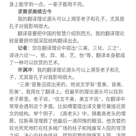
身上能学到一点，一辈子都用不完。
求善求美续古今
我的翻译理论源头可以上溯至老子和孔子，尤其是
孔子对我影响很大。
翻译是要把中国的智慧介绍到西方。我的翻译理论
就是要把中国深层结构翻译出去。
记者
：您在翻译理论中提出“三美、三化、三之”，
译诗六论“一、依、异、易、艺、怡”等，翻译本身都成
了一种可以欣赏的艺术。
许渊冲
：我的翻译理论源头可以上溯至老子和孔
子，尤其是孔子对我影响很大。
“三美”是鲁迅提出来的，他说文学有“意美、音美、
形美”，我用在了翻译上。但最早的理论源头可以找到
老子那里。老子说，“信言不美，美言不信”，在翻译中
常常会遇到这个矛盾。比如傅雷提出译文要尽量接近原
文的结构。举个例子，《高老头》中，随着高老头的埋
葬，拉斯蒂涅埋葬了他最后一滴同情的眼泪，他贪婪的
目光死死地盯在旺多姆广场的柱子和残废军人院的穹顶
之间，决心向社会挑战。提到巴黎的残废军人院，法国