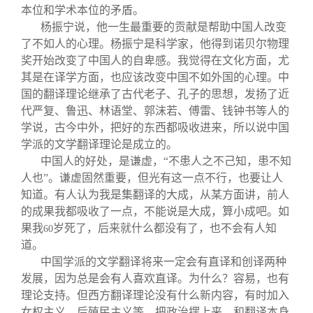
本位和学术本位的矛盾。
杨振宁说，他一生最重要的贡献是帮助中国人改变
了不如人的心理。杨振宁是科学家，他得到诺贝尔物理
奖开始改变了中国人的自卑感。我觉得在文化方面，尤
其是在译学方面，也应该改变中国不如外国的心理。中
国的翻译理论继承了古代老子、孔子的思想，发扬了近
代严复、鲁迅、林语堂、郭沫若、傅雷、钱钟书等人的
学说，古今中外，把好的东西都吸收进来，所以说中国
学派的文学翻译理论是成立的。
中国人的好处，是谦虚，“不患人之不己知，患不知
人也”。谦虚固然重要，但光有这一点不行，也要让人
知道。有人认为我是集翻译的大成，从某方面讲，前人
的成果我都吸收了一点，不能说是大成，算小成吧。如
果我
岁死了，后来就什么都没有了，也不会有人知
60
道。
中国学派的文学翻译将来一定会有直译和创译两种
发展，因为总是会有人喜欢直译。为什么？容易，也有
理论支持。但西方翻译理论没有什么新内容，有时加入
女权主义、后殖民主义等，把政治摆上来，和翻译本身