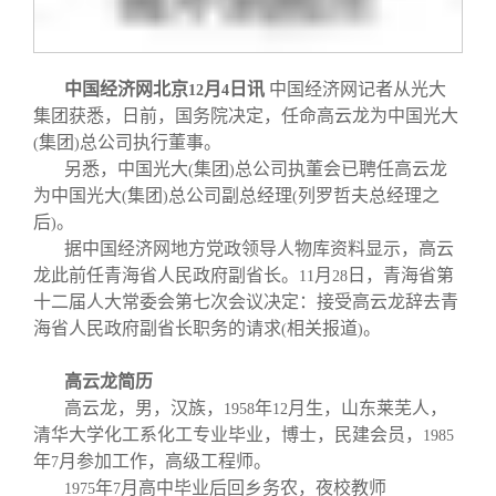
校友文苑
三创大赛
会长致辞
校友讲坛
实用信息
总会章程
中国经济网北京
月
日讯
中国经济网记者从光大
12
4
集团获悉，日前，国务院决定，任命高云龙为中国光大
校友视界
理事会名单
集团
总公司执行董事。
(
)
另悉，中国光大
集团
总公司执董会已聘任高云龙
(
)
为中国光大
集团
总公司副总经理
列罗哲夫总经理之
(
)
(
制度法规
后
。
)
据中国经济网地方党政领导人物库资料显示，高云
龙此前任青海省人民政府副省长。
月
日，青海省第
联系我们
11
28
十二届人大常委会第七次会议决定：接受高云龙辞去青
海省人民政府副省长职务的请求
相关报道
。
(
)
高云龙简历
高云龙，男，汉族，
年
月生，山东莱芜人，
1958
12
清华大学化工系化工专业毕业，博士，民建会员，
1985
年
月参加工作，高级工程师。
7
年
月高中毕业后回乡务农，夜校教师
1975
7