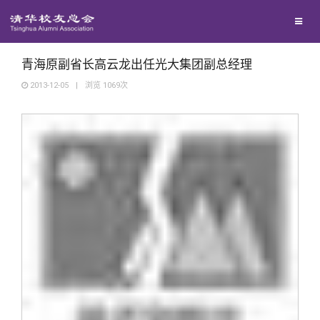
校友联络
回馈母校
地区联络
青海原副省长高云龙出任光大集团副总经理
2013-12-05
|
浏览
1069
次
媒体平台
年级联络
捐赠项目
百年清华
院系校友工作
捐赠新闻
《清华校友通讯》
校友服务
专业委员会
捐赠纪事
《水木清华》
清华人物
校友总会
兴趣群体
捐赠方法
我要订阅
清华故事
终身学习
关闭
西南联大校友会
义工计划
新媒体平台
青春风采
信息化服务
总会简介