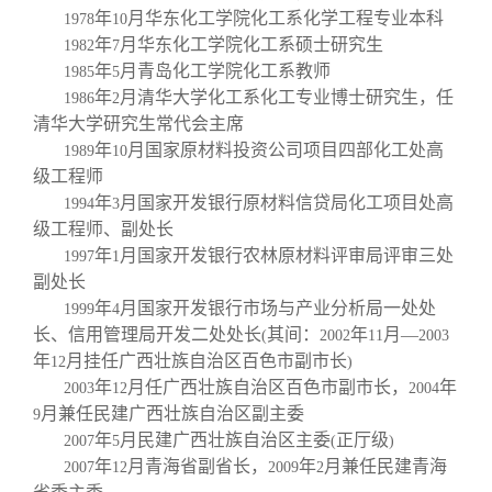
年
月华东化工学院化工系化学工程专业本科
1978
10
年
月华东化工学院化工系硕士研究生
1982
7
年
月青岛化工学院化工系教师
1985
5
年
月清华大学化工系化工专业博士研究生，任
1986
2
清华大学研究生常代会主席
年
月国家原材料投资公司项目四部化工处高
1989
10
级工程师
年
月国家开发银行原材料信贷局化工项目处高
1994
3
级工程师、副处长
年
月国家开发银行农林原材料评审局评审三处
1997
1
副处长
年
月国家开发银行市场与产业分析局一处处
1999
4
长、信用管理局开发二处处长
其间：
年
月—
(
2002
11
2003
年
月挂任广西壮族自治区百色市副市长
12
)
年
月任广西壮族自治区百色市副市长，
年
2003
12
2004
月兼任民建广西壮族自治区副主委
9
年
月民建广西壮族自治区主委
正厅级
2007
5
(
)
年
月青海省副省长，
年
月兼任民建青海
2007
12
2009
2