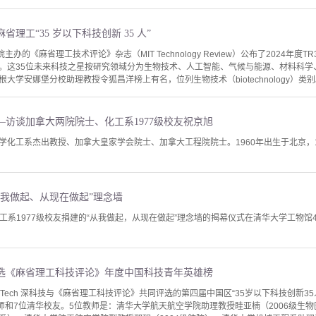
理工“35 岁以下科技创新 35 人”
的《麻省理工技术评论》杂志（MIT Technology Review）公布了2024年度TR35（35
人”。这35位未来科技之星按研究领域分为生物技术、人工智能、气候与能源、材料科学
学安娜堡分校助理教授令狐昌洋榜上有名，位列生物技术（biotechnology）类别。令
访谈加拿大两院院士、化工系1977级校友祝京旭
学化工系杰出教授、加拿大皇家学会院士、加拿大工程院院士。1960年出生于北京，
“从我做起、从现在做起”理念墙
由化工系1977级校友捐建的“从我做起，从现在做起”理念墙的揭幕仪式在清华大学工物
入选《麻省理工科技评论》年度中国科技青年英雄榜
eepTech 深科技与《麻省理工科技评论》共同评选的第四届中国区“35岁以下科技创新
教师和7位清华校友。5位教师是：清华大学航天航空学院助理教授眭亚楠（2006级生