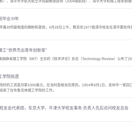
，物理系）、清华大学航天航空学院副教授邵玥（2004级航院）、清华大学机械工程系助理教
祝毕业30年
怀着对同窗相逢的期盼和喜悦，4月28日上午，数百名1977级清华校友在清华蒙民
理工“世界杰出青年创新家”
美国麻省理工学院（MIT）主办的《技术评论》杂志（Technology Review）公布了2018年
工学院拾遗
院时的工资是月薪1000美元，在当时是相当优厚的。1954年8月1日，吴仲华一家
结束了在布鲁克林理工学院的工作。
院校友会代表团，东京大学、牛津大学校友事务 负责人先后访问校友总会