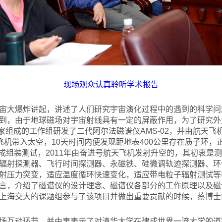
现场观众认真聆听学术报告
宙大爆炸讲起，讲述了人们研究宇宙演化过程中的遇到的科学问
到，由于地球磁场对宇宙射线具有一定的屏蔽作用，为了研究外
学家组成的工作组研发了二代阿尔法磁谱仪AMS-02，并由航天飞
航天飞机带入太空，10天时间内便发现距地表400公里存在质子环
年完成组装测试，2011年由奋进号航天飞机发射升空的，其初衷是测
辐射探测器、飞行时间探测器、永磁铁、硅微调轨迹探测器、环
射压力突变，适应温度循环快速变化，适应带电粒子辐射测试等
言，介绍了磁谱仪的设计理念、磁谱仪各部分的工作原理以及磁
上海交大的课题组参与了该项目并做出重要贡献的时候，蔡博士
场互动环节，并由衷表示了对清华大学在建成世界一流大学的道