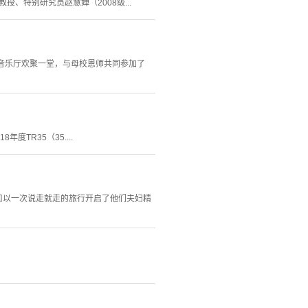
授、特别研究员赵慧婵（2008级...
伟音乐厅欢聚一堂，与母校恩师共同参加了
度TR35（35....
四口以一次说走就走的旅行开启了他们夫妇精