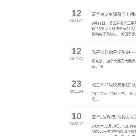
12
清华校友令狐昌洋上榜麻省
2024.09
9月11日，美国麻省理工学院主办
球“35岁以下科技创新35
微纳电子系校友、美国密歇根大
12
我是这样指导学生的——
2017.04
祝京旭，加拿大西安大略大
系，19....
23
化工1977级校友捐建
2011.04
2011年4月23日下午，
阳....
10
清华5位教师7位校友
2020.12
2020年12月10日，由D
35位入榜者中有5位清华