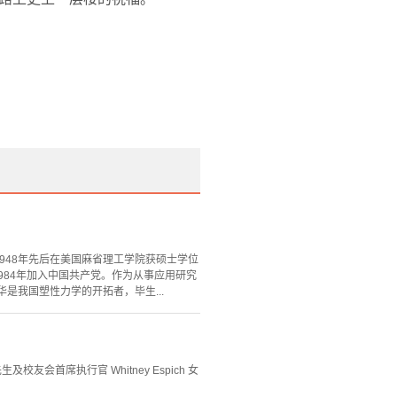
年和1948年先后在美国麻省理工学院获硕士学位
984年加入中国共产党。作为从事应用研究
是我国塑性力学的开拓者，毕生...
n 先生及校友会首席执行官 Whitney Espich 女