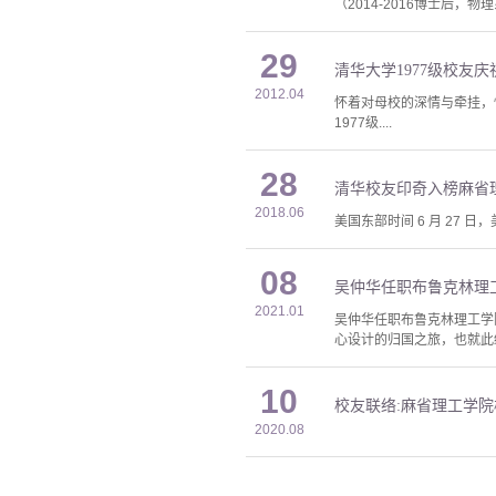
（2014-2016博士后
29
清华大学1977级校友庆
2012.04
怀着对母校的深情与牵挂，
1977级....
28
清华校友印奇入榜麻省
2018.06
美国东部时间 6 月 27 日，
08
吴仲华任职布鲁克林理
2021.01
吴仲华任职布鲁克林理工学
心设计的归国之旅，也就此
10
校友联络:麻省理工学
2020.08