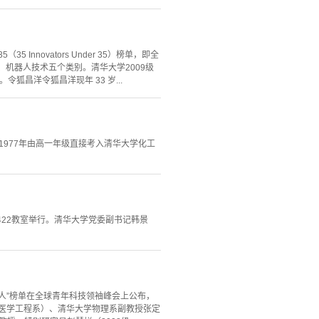
 Innovators Under 35）榜单，即全
、机器人技术五个类别。清华大学2009级
狐昌洋令狐昌洋现年 33 岁...
1977年由高一年级直接考入清华大学化工
馆422教室举行。清华大学党委副书记韩景
35人”榜单在全球青年科技领袖峰会上公布，
物医学工程系）、清华大学物理系副教授张定