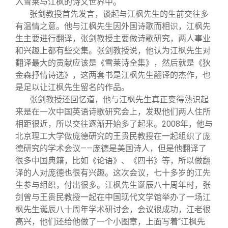
入雪莱与江枫的诗文世界中。
张剑教授首先发言，谈起与江枫先生的生前交往多
有温情之意。他与江枫先生因外国诗歌而相识，江枫先
生主要进行翻译，张剑教授主要做诗歌研究，两人事业
和兴趣上都有些交集。张剑教授说，他认为江枫先生对
翻译最大的贡献应该是《雪莱诗全集》，然后就是《狄
金森抒情诗选》，这两套书是江枫先生翻译的杰作，也
是足以让江枫先生留名的作品。
张剑教授还回忆道，他与江枫先生真正变得熟识起
来是在一次中国英语诗歌研究会上，发现他们两人住所
相距很近，所以交往逐渐开始多了起来。2008年，他与
北京理工大学做庞德研究的王贵民教授在一起组织了庞
德研究的学术会议——庞德是美国诗人，但是他翻译了
很多中国典籍，比如《论语》、《四书》等，所以做翻
译的人对庞德也很有兴趣。这次会议，七十多岁的江先
生参与组织，付出很多。江枫先生诞辰八十周年时，张
剑曾与王贵民教授一起在中国现代文学馆举办了一场江
枫先生诞辰八十周年学术研讨会，会议很成功，江老很
高兴，他们还给他做了一个小图章，上面写着“江枫先