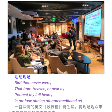
活动现场
Bird thou never wert
，
That from Heaven, or near it
，
Pourest thy full heart
，
In profuse strains ofunpremeditated art.
一首深情的英文《致云雀》诗朗诵，将现场观众带