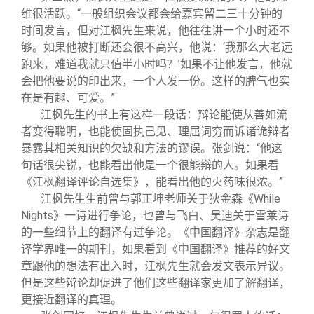
维很活跃。“一般组织会议都会给嘉宾留二三十分钟的
时间发言，但对江枫先生来说，他往往讲一个小时还不
够。如果他被打断还会很不高兴，他说：‘我那么大老远
跑来，难道我就只值半小时吗？’如果不让他发言，他就
会把他要说的印出来，一个人发一份。这样的脾气也实
在是有趣、可爱。”
江枫先生的书上有这样一段话：辩论能使从善如流
者变得聪明，也能使固执己见、理屈词穷而诉诸诡辩者
暴露其相关知识的欠缺和方法的谬误。张剑说：“他这
句话很尖锐，也能看出他是一个很能辩的人。如果看
《江枫翻译评论自选集》，能看出他的火药味很浓。”
江枫先生生前曾与郭正坤老师关于狄金森《While
Nights》一诗进行争论，也曾与飞白、吴迪关于雪莱诗
的一些细节上的翻译有过争论。《中国翻译》杂志是翻
译学界唯一的期刊，如果看到《中国翻译》推荐的好文
章跟他的想法有出入时，江枫先生就会发文表示异议。
但是这些辩论却促进了他们这些翻译家更加了解翻译，
更接近翻译的真理。