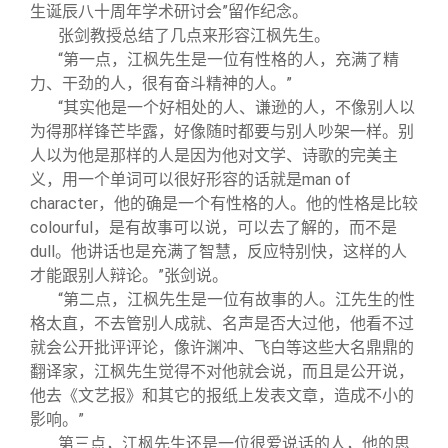
生诞辰八十周年学术研讨会”留作纪念。
张剑教授总结了几点来形容江枫先生。
“第一点，江枫先生是一位有性格的人，充满了精
力、干劲的人，很有奋斗精神的人。”
“其实他是一个好相处的人、谦逊的人，不像别人以
为得那样锋芒毕露，好像随时都要与别人吵架一样。别
人以为他是那样的人是因为他对文学、诗歌的完美主
义，用一个单词可以很好形容的话就是man of
character，他的确是一个有性格的人。他的性格是比较
colourful，是有故事可以说，可以去了解的，而不是
dull。他讲话也是充满了智慧，反应特别快，这样的人
才能跟别人辩论。”张剑说。
“第二点，江枫先生是一位有故事的人。江先生的性
格太直，不去管别人成就、名声是否大过他，他看不过
就会公开批评评论，像许渊冲、飞白等这些大名鼎鼎的
翻译家，江枫先生觉得不对他就会说，而且是公开说，
他去《文艺报》和其它的报纸上发表文章，造成不小的
影响。”
第三点，江枫先生还是一位很爱说话的人，他的思