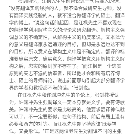
张剑回忆，江枫先生生前曾说过一句得罪人的话：
“没有翻译实践经验的人，就不适合做研究生导师；没
有翻译实践经验的人，就不适合做翻译学的硕士、翻译
学的博士。”说这句话的起因，是江枫先生不喜欢现在
的翻译学利用解构主义的理论来研究翻译。解构主义强
调意义的不确定性，从解构主义的角度来说，文本蕴含
的意义是翻译家永远追逐的目标，但却是永远也达不到
的目标，所以意义在解构主义中是不确定的。翻译的标
准要忠实原文，忠实意义，翻译学把意义用解构主义解
构之后，忠实的原则就不存在了。“而江枫是一个忠实
原则的矢志不渝的信奉者，所以他才会和所有培养博
士、硕士的导师辩论，说出前面那句引起大部分翻译学
界的学者和教授都不满的话。”张剑说。
在江枫先生和许渊冲先生的争论上，张剑教授认
为，许渊冲先生强调译文一定本身就是文学，要有诗歌
美。许渊冲先生的要求是比较高的，他要求翻译神似就
可以了，不一定要形似，在句子结构、前后布局上没有
必要和西方的对等。而江枫先生却坚持应该“既要神
似，又要形似。”正是这两位老先生对翻译不同的主张