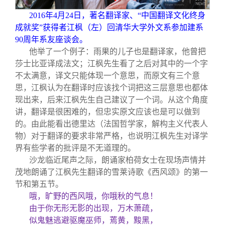
2016
年4月24日，著名翻译家、“中国翻译文化终身
成就奖”获得者江枫（左）回清华大学外文系参加建系
90周年系友座谈会。
他举了一个例子：雨果的儿子也是翻译家，他曾把
莎士比亚译成法文；江枫先生看了之后对其中的一个字
不太满意，译文只能体现一个意思，而原文有三个意
思，江枫认为在翻译时应该找个词把这三层意思也都体
现出来，后来江枫先生自己建议了一个词。从这个角度
讲，翻译是很困难的，但忠实原文应该也是可以做到
的。由此能看出德里达（法国哲学家，解构主义代表人
物）对于翻译的要求非常严格，也说明江枫先生对译学
界有些学者的批评是不无道理的。
沙龙临近尾声之际，朗诵家柏荷女士在现场声情并
茂地朗诵了江枫先生翻译的雪莱诗歌《西风颂》的第一
节和第五节。
哦，旷野的西风哦，你哦秋的气息！
由于你无形无影的出现，万木萧疏，
似鬼魅逃避驱魔巫师，蔫黄，黢黑，