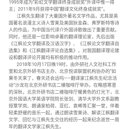
校友文苑
三创大赛
会长致辞
1995年成为“彩虹文学翻译终身成就奖”外译中惟一得
主；2011年9月获得中国“翻译文化终身成就奖”。
江枫先生翻译了大量国外著名文学作品，尤其是英
校友讲坛
实用信息
总会章程
国著名浪漫主义诗人雪莱及美国狄金森、弗罗斯特等诗
人的作品，为中国当代译介外国诗歌做出了重要贡献。
同时，他还是一位影响卓著的翻译理论家，先后出版
校友视界
理事会名单
《江枫论文学翻译及汉语汉字》、《江枫论文学翻译自
选集》和《江枫翻译评论自选集》，对我国翻译理论建
制度法规
设和翻译评论开展均有积极的推动作用。
2018
年10月17日晚19时，由外研社人文社科工作
室和北京外研书店主办、北京悦读联盟机构协办的“如
联系我们
果冬天来了，春天还会远吗——翻译家江枫先生纪念活
动”沙龙在北京外研书店二楼咖啡厅举办。在略感寒意
的深秋，北京外研书店二楼咖啡厅暖黄色的灯光下，北
京外国语大学英语学院院长张剑、清华大学外文系副教
授覃学岚、朗诵家柏荷、亚红、袁晞等汇聚一堂，伴着
轻柔舒缓的音乐一起，通过朗读雪莱诗、解读江枫翻译
文学、回忆与江枫先生交往的经历一起来纪念逝世一周
年的翻译文学家江枫先生。