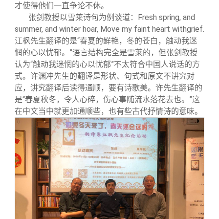
才使得他们一直争论不休。
张剑教授以雪莱诗句为例谈道：Fresh spring, and
summer, and winter hoar, Move my faint heart withgrief.
江枫先生翻译的是“春夏的鲜艳，冬的苍白，触动我迷
惘的心以忧郁。”语言结构完全是雪莱的，但张剑教授
认为“触动我迷惘的心以忧郁”不太符合中国人说话的方
式。许渊冲先生的翻译是形状、句式和原文不讲究对
应，讲究翻译后读得通顺，要有诗歌美。许先生翻译的
是“春夏秋冬，令人心碎，伤心事随流水落花去也。”这
在中文当中就更加通顺些，也有些古代抒情诗的意味。