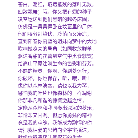
苍白，潮红，疫疠摧残的落叶无数，
四散飘舞；哦，你又把有翅的种子
凌空运送到他们黑暗的越冬床圃；
仿佛是一具具僵卧在坟墓里的尸体，
他们将分别蛰伏，冷落而又凄凉，
直到阳春你蔚蓝的姐妹向梦中的大地
吹响她嘹亮的号角（如同牧放群羊，
驱送香甜的花蕾到空气中觅食就饮）
给高山平原注满生命的色彩和芬芳。
不羁的精灵，你啊，你到处运行；
你破坏，你也保存，听，哦，听！
像你以森林演奏，请也以我为琴，
哪怕我的叶片也像森林的一样凋谢！
你那非凡和谐的慷慨激越之情，
定能从森林和我同奏出深沉的秋乐，
悲怆却又甘冽。但愿你勇猛的精神
竟是我的魂魄，我能成为剽悍的你！
请把我枯萎的思绪向全宇宙播送，
就像你驱遣落叶催促新的生命，