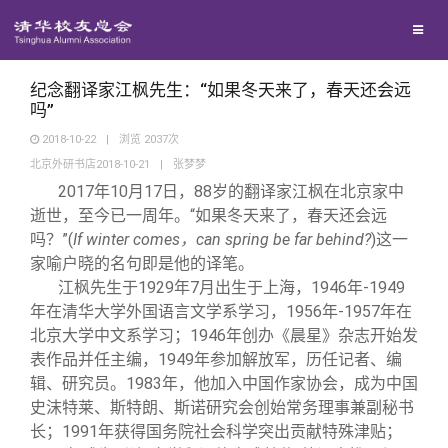
校友联络
回馈母校
地区联络
纪念翻译家江枫先生：“如果冬天来了，春天还会远
吗”
2018-10-22
|
浏览
2037
次
媒体平台
年级联络
捐赠项目
北京外研书店2018-10-21
|
张梦梦
2017
年10月17日，88岁的翻译家江枫在北京家中
百年清华
院系校友工作
捐赠新闻
《清华校友通讯》
逝世，至今已一周年。“如果冬天来了，春天还会远
吗？”(
If winter comes
，can spring be far behind?
)这一
家喻户晓的名句即是他的译笔。
校友服务
专业委员会
捐赠纪事
《水木清华》
清华人物
江枫先生于1929年7月出生于上海，1946年-1949
年在清华大学外国语言文学系学习，1956年-1957年在
校友总会
兴趣群体
捐赠方法
我要订阅
清华故事
终身学习
北京大学中文系学习；1946年创办《晨星》杂志开始发
表作品并任主编，1949年参加解放军，历任记者、编
辑、研究员。1983年，他加入中国作家协会，成为中国
关闭
西南联大校友会
义工计划
新媒体平台
青春风采
信息化服务
总会简介
史沫特莱、斯特朗、斯诺研究会创始常务理事兼副秘书
长；1991年获得国务院社会科学突出贡献特殊津贴；