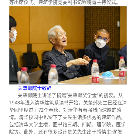
校友文苑
三创大赛
会长致辞
等出席仪式。建筑学院党委副书记程晓青主持仪式。
校友讲坛
实用信息
总会章程
校友视界
理事会名单
制度法规
联系我们
关肇邺院士致辞
关肇邺院士讲述了捐赠“关肇邺奖学金”的初衷。从
1948年进入清华建筑系读书开始，关肇邺先生已经在清
华园里度过了72个春秋，对清华有着强烈而深厚的感
情。清华校园中也留下了关先生诸多优秀的建筑作品，
包括清华大学主楼，图书馆三期、四期，理学院，医学
院等。此外，还有很多设计是关先生出于感情主动“发