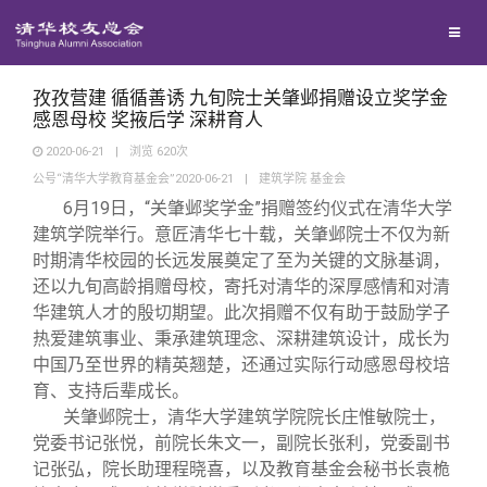
校友联络
回馈母校
地区联络
孜孜营建 循循善诱 九旬院士关肇邺捐赠设立奖学金
感恩母校 奖掖后学 深耕育人
2020-06-21
|
浏览
620
次
媒体平台
年级联络
捐赠项目
公号“清华大学教育基金会”2020-06-21
|
建筑学院 基金会
6
月19日，“关肇邺奖学金”捐赠签约仪式在清华大学
百年清华
院系校友工作
捐赠新闻
《清华校友通讯》
建筑学院举行。意匠清华七十载，关肇邺院士不仅为新
时期清华校园的长远发展奠定了至为关键的文脉基调，
还以九旬高龄捐赠母校，寄托对清华的深厚感情和对清
校友服务
专业委员会
捐赠纪事
《水木清华》
清华人物
华建筑人才的殷切期望。此次捐赠不仅有助于鼓励学子
热爱建筑事业、秉承建筑理念、深耕建筑设计，成长为
校友总会
兴趣群体
捐赠方法
我要订阅
清华故事
终身学习
中国乃至世界的精英翘楚，还通过实际行动感恩母校培
育、支持后辈成长。
关肇邺院士，清华大学建筑学院院长庄惟敏院士，
关闭
西南联大校友会
义工计划
新媒体平台
青春风采
信息化服务
总会简介
党委书记张悦，前院长朱文一，副院长张利，党委副书
记张弘，院长助理程晓喜，以及教育基金会秘书长袁桅