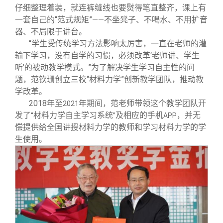
仔细整理着装，就连裤缝线也要熨得笔直整齐，课上有
一套自己的“范式规矩”——不坐凳子、不喝水、不用扩音
器、不局限于讲台。
“学生受传统学习方法影响太厉害，一直在老师的灌
输下学习，没有自学的习惯，必须改革‘老师讲、学生
听’的被动教学模式。”为了解决学生学习自主性的问
题，范钦珊创立三校“材料力学”创新教学团队，推动教
学改革。
2018
年至
年期间，范老师带领这个教学团队开
2021
发了
材料力学自主学习系统
及相应的手机
，并无
“
”
APP
偿提供给全国讲授材料力学的教师和学习材料力学的学
生使用。