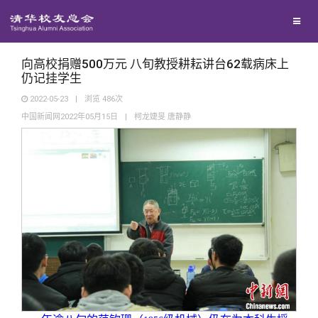
校友联络
回馈母校
地区联络
向高校捐赠500万元 八旬教授耕耘讲台62载病床上
仍记挂学生
2022-05-23
|
浏览
486
次
媒体平台
年级联络
捐赠项目
中国新闻网2022年05月15日
|
柯龙婕旻 唐静静
百年清华
院系校友工作
捐赠新闻
《清华校友通讯》
校友服务
专业委员会
捐赠纪事
《水木清华》
清华人物
校友总会
兴趣群体
捐赠方法
我要订阅
清华故事
终身学习
关闭
西南联大校友会
义工计划
新媒体平台
青春风采
信息化服务
总会简介