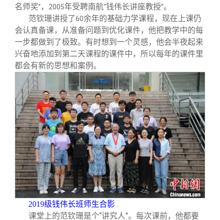
名师奖
，
年受聘南航
钱伟长讲座教授
。
”
2005
“
”
范钦珊讲授了
余年的基础力学课程，现在上课仍
60
会认真备课，从准备问题到优化课件，他把教学中的每
一步都做到了极致。有时想到一个灵感，他会半夜起来
兴奋地添加到第二天课程的课件中，所以每年的课件里
都会有新的思想和案例。
2019
级钱伟长班师生合影
课堂上的范钦珊是个“讲究人”。每次课前，他都要