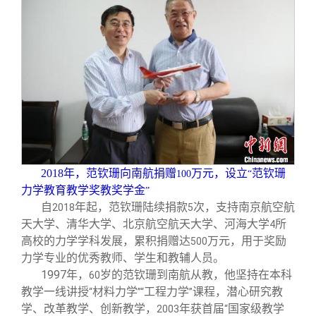
2018
年，范钦珊向南航捐赠
万元，设立
范钦珊
100
“
力学教育教学奖教奖学金
”
自
年起，范钦珊陆续捐款
次，支持南京航空航
2018
5
天大学、清华大学、北京航空航天大学、河海大学
所
4
高校的力学学科发展，累积捐赠达
万元，用于奖励
500
力学专业的优秀教师、学生和教辅人员。
1997
年，
岁的范钦珊到南航从教，他坚持在本科
60
教学一线讲授
材料力学
工程力学
课程，潜心研究教
“
”“
”
学、改革教学、创新教学，
年获首届
国家级教学
2003
“