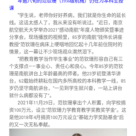
年逾八旬的范钦珊（
级机械）仍在为本科生授
1956
校友文苑
三创大赛
会长致辞
课
“学生说，老师你好好养病，我们就是你生命的延长
校友讲坛
实用信息
总会章程
线。这话太感人了，我从来没有听说过。”近日，南京
航空航天大学举办
感动南航
年度人物颁奖暨事迹
2021“
”
分享会，现场播放的视频里，
岁的南航
钱伟长讲座
85
“
校友视界
理事会名单
教授
范钦珊在病床上哽咽地回忆起十几年前住院时的
”
情景，这一幕让不少现场观众潸然泪下。
制度法规
“把教育教学当作毕生事业”的范钦珊形容自己有三
个支撑点——事业心、责任心和良心。今年
岁的范钦
85
珊是南航讲台上年龄最高的师者。他
岁初登清华讲
23
联系我们
台，
载始终耕耘在国内多所高校的本科教学一线，
62
85
岁仍坚守南航讲台，
一见到学生就兴奋，一站上讲台
“
就什么病都没有了
。
”
2021
年
月
日，范钦珊拿出个人积蓄，向学校捐
11
29
资
万元，设立
范钦珊力学教育教学奖教奖学金
。这
100
“
”
是他
年
月捐资
万元设立
基础力学奖励基金
后
2018
4
100
“
”
的又一次无私奉献。