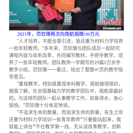
2021
年，范钦珊再次向南航捐赠
万元
100
“人才培养，不能全靠引进，我还要为材料力学培养
一批年轻教师。”多年来，范钦珊与团队成员一起研究
课程内容与体系改革，共同编写教材，手把手教学，培
养了一批年轻教师。团队教师一学期写的
篇
万余字
29
5
教学小结，范钦珊一一看过，给出了整整
页的教学指
41
导意见。
“重视教学，特别是重视本科教学，南航做得很好。
据我了解，在全国基础力学的教学团队中，南航是最好
的。与这样的团队一起从事教学工作，如鱼得水，身心
愉悦。”范钦珊十分肯定地说。
“不追求生命的数量，而追求生命的质量，有生之年
还要为材料力学培训一批青年教师”“只要能站起来，我
就能上讲台”“不在教学第一线，无从谈改革教学，创新