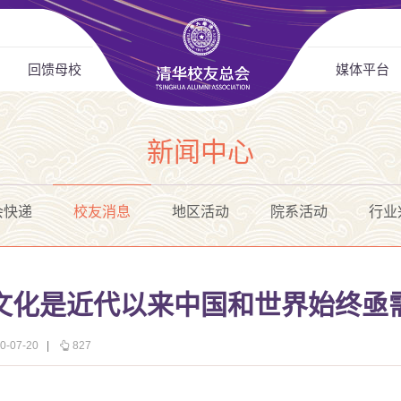
回馈母校
媒体平台
新闻中心
会快递
校友消息
地区活动
院系活动
行业
文化是近代以来中国和世界始终亟
-07-20
|
827