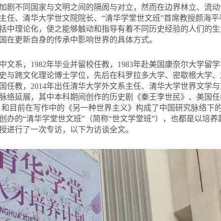
加剧不同国家与文明之间的隔阂与对立，然而在边界林立、流动
主任、清华大学世文院院长、“清华学堂世文班”首席教授颜海
括中理论化，使之能够触动和指导有着不同历史经验的人们的生
国在更新自身的传承中影响世界的具体方式。
学中文系，1982年毕业并留校任教，1983年赴美国康奈尔大学留学
史与跨文化理论博士学位，先后在科罗拉多大学、密歇根大学、
1月回国任教，2014年出任清华大学外文系主任、清华大学世界文
脉络延展，其中本科期间创作的历史剧《秦王李世民》、美国任
948》和目前在写作中的《另一种世界主义》构成了中国研究脉络下的
创办的“清华学堂世文班”（简称“世文学堂班”），也都是以培
授进行了一次专访，以下为访谈全文。