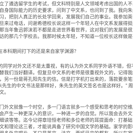
立了遴选留学生的考试，但文科特别是人文领域考虑出国的人不
自身国际能力的历史要求，问到了中文系，也问到了我。我向朱
习，把别人真正的长处学回来，发展我们自己的事业。我参加英
旦来过电话，问谢希德校长说这样一个年轻人在中文系发展得挺
那当年鲁迅郭沫若不都是走进世界看世界，这对我们的发展是很
访的那几个学校去。我那时候太年轻，不知道一位校长这样做是
在本科期间打下的还是来自家学渊源？
的同学对外文还不是太重视，有的认为外文系同学外语不错，但
替我们当好翻译。但复旦中文系的老师是很重视外文的，记得我
，另一份是蒋孔阳先生的信。信是打字机打出来的，落款要亲笔
“朱先生的中文书法是那样好，朱先生的英文签名也是这样好。” 
文。
门外文就像一个时空，多一门语言就多一个感受和思考的时空维
会产生一种更深入的意识，一种进一步的自觉。所以我会去外文
细读等等。迄今记得章培恒老师和多位老师的耳提面命：打基础
文和理论这三者，才能说具备了研究中国文学的基础。家学的影