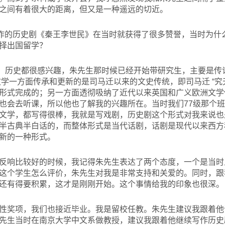
之间有着很大的距离，但又是一种遥远的切近。
作的历史剧《秦王李世民》在当时就获得了很多赞誉，当时为什
择出国留学？
、历史都很感兴趣，朱先生那时候已经开始带研究生，主要是传
文学一方面传承和更新的是司马迁以来的文史传统，即司马迁 “究
形式完成的；另一方面透彻吸纳了近代以来英国和广义欧洲文学
也会去听课，所以他也了解我的兴趣所在。当时我们77级那个
文学，都写得很棒，我就是写戏剧，历史剧这个形式对我来说也
半古典半白话的，而整体形式是当代话剧，话剧是现代以来西方
新的一种形式。
反响比较好的时候，我记得朱先生表达了两个态度，一个是当时
这个学生怎么评价，朱先生对我是非常支持和关爱的。同时，跟
还有得要积累，这才是刚刚开始。这个事情给我的印象也很深。
性奖项，我们也接近毕业。我是留校任教。朱先生建议我跟着他
先生当时在南京大学中文系做教授，建议我跟着他继续写作历史