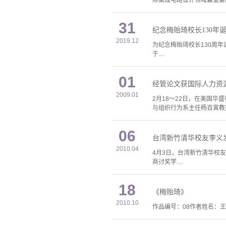
际集成电路设计领域最重要的学
31
纪念梅贻琦校长130
2019.12
为纪念梅贻琦校长130周年
于....
01
经管论文获国际人力资
2009.01
2月18～22日，在美国华盛顿
与组织行为系主任杨百寅教
06
台湾新竹清华校友李义
2010.04
4月3日，台湾新竹清华校
商讨奖学....
18
《梅贻琦》
2010.10
作品编号：08作者姓名：