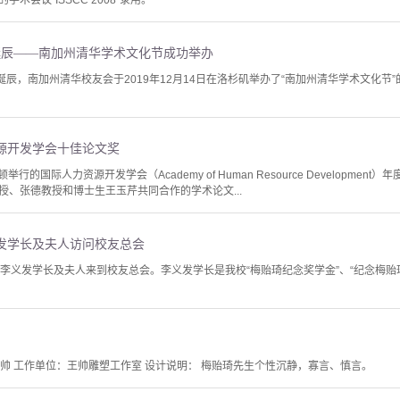
术会议“ISSCC 2008”录用。
年诞辰——南加州清华学术文化节成功举办
诞辰，南加州清华校友会于2019年12月14日在洛杉矶举办了“南加州清华学术文化
源开发学会十佳论文奖
举行的国际人力资源开发学会（Academy of Human Resource Developm
授、张德教授和博士生王玉芹共同合作的学术论文...
发学长及夫人访问校友总会
友李义发学长及夫人来到校友总会。李义发学长是我校“梅贻琦纪念奖学金”、“纪念梅贻
王帅 工作单位：王帅雕塑工作室 设计说明： 梅贻琦先生个性沉静，寡言、慎言。