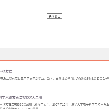
—张友仁
2年1月在浙江省黄岩县立中学高中部毕业。当时，由浙江省教育厅派官员到浙江黄岩灵石
学术论文首次被ISSCC录用
术论文首次被ISSCC录用【新闻中心讯】2007年10月，清华大学电子科学与技术