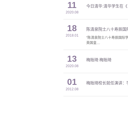
11
今日清华:清华学生在
2020.08
18
陈清泉院士八十寿辰国
2018.01
“陈清泉院士八十寿辰国际
英国皇....
13
梅贻琦:梅贻琦
2020.08
01
梅贻琦校长就任演讲：
2012.08