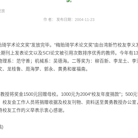
发放
作 者： 发布日期：2004-11-23
贻琦学术论文奖”发放完毕。“梅贻琦学术论文奖”由台湾新竹校友李义
收录期刊上发表论文以及SCI论文被引用次数排序优秀的教师。今年有1
物理系：范守善；机械系：吴德海。二等奖为：柳百新、李龙土、李
文、龙桂鲁、周海梦、郭永、黄勇和崔福斋。
勇教授将奖金
1500元回赠母校。1000元为2004“校友年度捐款”；50
。校友会工作人员将捐赠收据及校友刊物、资料送至黄勇教授办公室
持校友工作的义举表示衷心感谢。
)