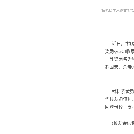
“梅贻琦学术论文奖”
近日，“梅
奖励被
SCI
一等奖两名为
罗国安、余寿
材料系黄
华校友通讯》
回赠母校、支
(校友会供稿