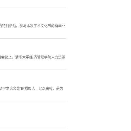
节”的特别活动。参与本次学术文化节的有毕业
ent）年度会议上，清华大学经 济管理学院人力资源
琦学术论文奖”的捐赠人，此次来校，是为