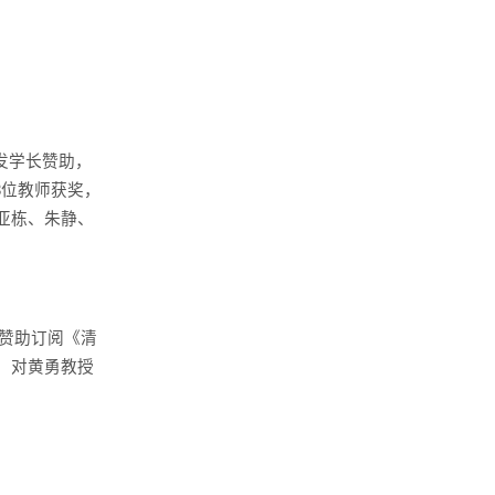
发学长赞助，
3位教师获奖，
亚栋、朱静、
0元赞助订阅《清
，对黄勇教授