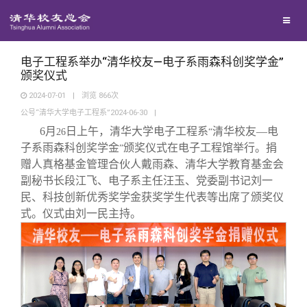
校友联络
回馈母校
地区联络
电子工程系举办“清华校友—电子系雨森科创奖学金”
颁奖仪式
2024-07-01
|
浏览
866
次
媒体平台
年级联络
捐赠项目
公号“清华大学电子工程系”2024-06-30
|
6
月
日上午，清华大学电子工程系
清华校友—电
26
“
百年清华
院系校友工作
捐赠新闻
《清华校友通讯》
子系雨森科创奖学金
颁奖仪式在电子工程馆举行。捐
”
赠人真格基金管理合伙人戴雨森、清华大学教育基金会
副秘书长段江飞、电子系主任汪玉、党委副书记刘一
校友服务
专业委员会
捐赠纪事
《水木清华》
清华人物
民、科技创新优秀奖学金获奖学生代表等出席了颁奖仪
式。仪式由刘一民主持。
校友总会
兴趣群体
捐赠方法
我要订阅
清华故事
终身学习
关闭
西南联大校友会
义工计划
新媒体平台
青春风采
信息化服务
总会简介