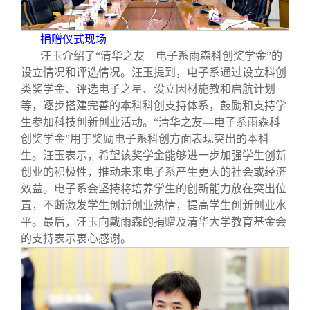
校友文苑
三创大赛
会长致辞
捐赠仪式现场
校友讲坛
实用信息
总会章程
汪玉介绍了“清华之友—电子系雨森科创奖学金”的
设立情况和评选情况。汪玉提到，电子系通过设立科创
校友视界
理事会名单
类奖学金、评选电子之星、设立因材施教和启航计划
等，逐步搭建完善的本科科创支持体系，鼓励和支持学
生参加科技创新创业活动。“清华之友—电子系雨森科
制度法规
创奖学金”用于奖励电子系科创方面表现突出的本科
生。汪玉表示，希望该奖学金能够进一步加强学生创新
创业的积极性，推动未来电子系产生更大的社会或经济
联系我们
效益。电子系会坚持将培养学生的创新能力放在突出位
置，不断激发学生创新创业热情，提高学生创新创业水
平。最后，汪玉向戴雨森的捐赠及清华大学教育基金会
的支持表示衷心感谢。