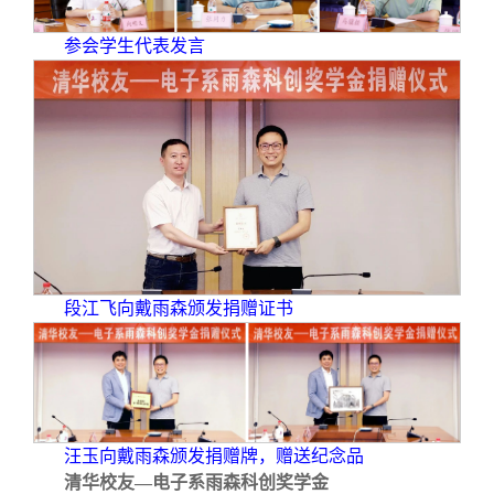
参会学生代表发言
段江飞向戴雨森颁发捐赠证书
汪玉向戴雨森颁发捐赠牌，赠送纪念品
清华校友—电子系雨森科创奖学金