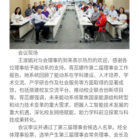
校友文苑
三创大赛
会长致辞
校友讲坛
实用信息
总会章程
校友视界
理事会名单
会议现场
制度法规
王淑娟对与会理事的到来表示热烈的欢迎，感谢各
位理事给予能动系的支持。胥蕊娜作第二届理事会工作
报告。她系统回顾了能动系在学科建设、人才培养、学
联系我们
术交流、产学研合作及社会服务等方面取得的显著成
效，包括搭建校友交流平台、推动校企联合创新项目
等。胥蕊娜强调，未来能动系将聚焦国家能源结构转型
和动力技术变革的重大需求，把握人工智能技术发展的
重大机遇，深化校友网络赋能，助力学科前沿探索与科
技成果转化。
会议审议并通过了第三届理事会候选人名单。经全
体理事投票，选举产生第三届理事会常务理事、会长及