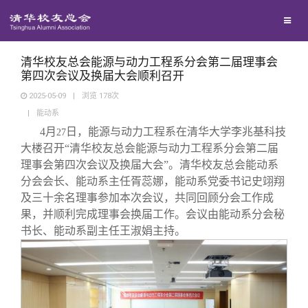
校友联络
回馈母校
地区联络
清华校友总会能源与动力工程系分会第二届理事会
第四次会议及换届大会顺利召开
2025-05-09
|
浏览
178
次
媒体平台
年级联络
捐赠项目
|
能动系
4
月
日，能源与动力工程系在清华大学李兆基科技
27
百年清华
院系校友工作
捐赠新闻
《清华校友通讯》
大楼召开“清华校友总会能源与动力工程系分会第二届
理事会第四次会议及换届大会”。清华校友总会能动系
分会会长、能动系主任胥蕊娜，能动系党委书记史翊翔
校友服务
专业委员会
捐赠纪事
《水木清华》
清华人物
及三十余名理事参加本次会议，共同回顾分会工作成
果，并顺利完成理事会换届工作。会议由能动系分会秘
校友总会
兴趣群体
捐赠方法
我要订阅
清华故事
终身学习
书长、能动系副主任王淑娟主持。
关闭
西南联大校友会
义工计划
新媒体平台
青春风采
信息化服务
总会简介