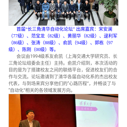
校友文苑
三创大赛
会长致辞
校友讲坛
实用信息
总会章程
首届“长三角清华自动化论坛” 出席嘉宾：宋安澜
（77级）、范宝龙（82级）、黄丽华（82级）、逯利军
校友视界
理事会名单
（86级）、张涛（88级）、俞凯（94级）、郭栋（97
级）、陈刚（00级）等。
制度法规
会议由1994级系友俞凯（上海交通大学研究员、长
三角论坛组委会主任）主持。俞凯介绍到，本次活动的
目的是为了搭建校友之间的联络平台，促进校友们的合
联系我们
作与交流。论坛邀请到了清华各届自动化系的杰出校友
代表，与到场来宾分享他们的“心路历程”，并畅谈了与
“自动化”相关的各领域发展方向。