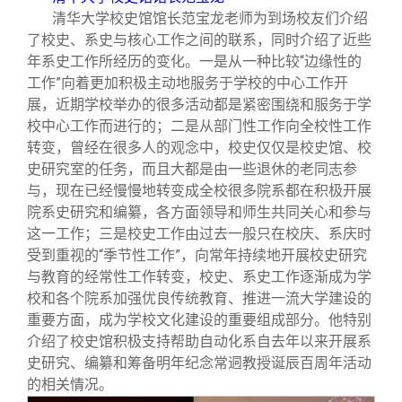
清华大学校史馆馆长范宝龙老师为到场校友们介绍
了校史、系史与核心工作之间的联系，同时介绍了近些
年系史工作所经历的变化。一是从一种比较“边缘性的
工作”向着更加积极主动地服务于学校的中心工作开
展，近期学校举办的很多活动都是紧密围绕和服务于学
校中心工作而进行的；二是从部门性工作向全校性工作
转变，曾经在很多人的观念中，校史仅仅是校史馆、校
史研究室的任务，而且大都是由一些退休的老同志参
与，现在已经慢慢地转变成全校很多院系都在积极开展
院系史研究和编纂，各方面领导和师生共同关心和参与
这一工作；三是校史工作由过去一般只在校庆、系庆时
受到重视的“季节性工作”，向常年持续地开展校史研究
与教育的经常性工作转变，校史、系史工作逐渐成为学
校和各个院系加强优良传统教育、推进一流大学建设的
重要方面，成为学校文化建设的重要组成部分。他特别
介绍了校史馆积极支持帮助自动化系自去年以来开展系
史研究、编纂和筹备明年纪念常迵教授诞辰百周年活动
的相关情况。