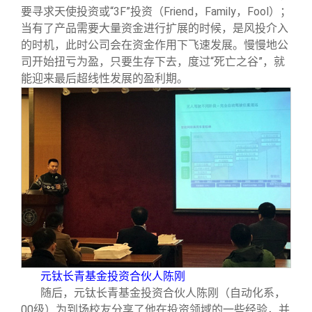
要寻求天使投资或“3F”投资（Friend，Family，Fool）；
当有了产品需要大量资金进行扩展的时候，是风投介入
的时机，此时公司会在资金作用下飞速发展。慢慢地公
司开始扭亏为盈，只要生存下去，度过“死亡之谷”，就
能迎来最后超线性发展的盈利期。
元钛长青基金投资合伙人陈刚
随后，元钛长青基金投资合伙人陈刚（自动化系，
00级）为到场校友分享了他在投资领域的一些经验，并