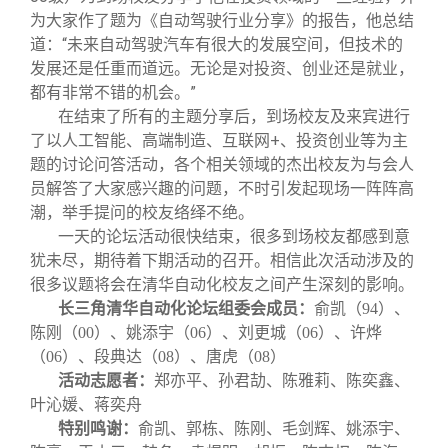
为大家作了题为《自动驾驶行业分享》的报告，他总结
道：“未来自动驾驶汽车有很大的发展空间，但技术的
发展还是任重而道远。无论是对投资、创业还是就业，
都有非常不错的机会。”
在结束了所有的主题分享后，到场校友及来宾进行
了以人工智能、高端制造、互联网+、投资创业等为主
题的讨论问答活动，各个相关领域的杰出校友为与会人
员解答了大家感兴趣的问题，不时引发起现场一阵阵高
潮，举手提问的校友络绎不绝。
一天的论坛活动很快结束，很多到场校友都感到意
犹未尽，期待着下期活动的召开。相信此次活动涉及的
很多议题将会在清华自动化校友之间产生深刻的影响。
长三角清华自动化论坛组委会成员：
俞凯（94）、
陈刚（00）、姚添宇（06）、刘更城（06）、许烨
（06）、段典达（08）、唐虎（08）
活动志愿者：
郑亦平、孙君劼、陈雅莉、陈奕鑫、
叶沁媛、蒋奕舟
特别鸣谢：
俞凯、郭栋、陈刚、毛剑辉、姚添宇、