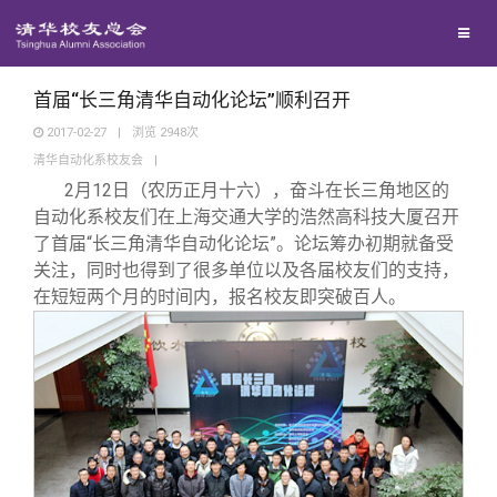
校友联络
回馈母校
地区联络
首届“长三角清华自动化论坛”顺利召开
2017-02-27
|
浏览
2948
次
清华自动化系校友会
|
媒体平台
年级联络
捐赠项目
2
月12日（农历正月十六），奋斗在长三角地区的
自动化系校友们在上海交通大学的浩然高科技大厦召开
百年清华
院系校友工作
捐赠新闻
《清华校友通讯》
了首届“长三角清华自动化论坛”。论坛筹办初期就备受
关注，同时也得到了很多单位以及各届校友们的支持，
在短短两个月的时间内，报名校友即突破百人。
校友服务
专业委员会
捐赠纪事
《水木清华》
清华人物
校友总会
兴趣群体
捐赠方法
我要订阅
清华故事
终身学习
关闭
西南联大校友会
义工计划
新媒体平台
青春风采
信息化服务
总会简介