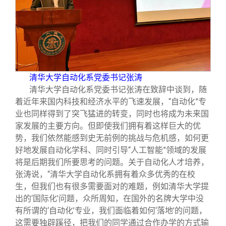
清华大学自动化系党委书记张涛
清华大学自动化系党委书记张涛在致辞中谈到，随
着近年来国内科技和经济水平的飞速发展，“自动化”专
业也同样得到了突飞猛进的转变，同时也将成为未来国
家发展的主要方向。但即使我们拥有着这样巨大的优
势，我们依然能感到史无前例的挑战与危机感，如何更
好地发展自动化学科、同时引导“人工智能”领域的发展
将是后期我们所要思考的问题。关于自动化人才培养，
张涛说，“清华大学自动化系拥有着众多优秀的在校
生，但我们也有很多需要面对的难题，例如清华大学提
出的‘国际化’问题，众所周知，在国外的名牌大学中没
有所谓的‘自动化’专业，我们面临着如何‘落地’的问题，
这需要独辟蹊径，把我们的同学通过合作办学的方式输