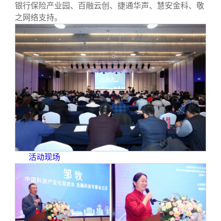
校友文苑
三创大赛
会长致辞
银行保险产业园、百融云创、捷通华声、慧安金科、敬
之网络支持。
校友讲坛
实用信息
总会章程
校友视界
理事会名单
制度法规
联系我们
活动现场