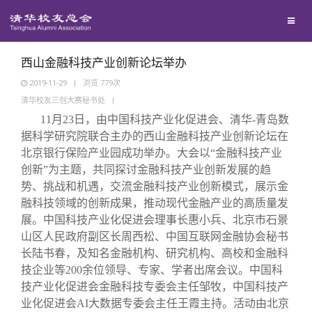
校友联络
回馈母校
地区联络
西山金融科技产业创新论坛举办
2019-11-29
|
浏览
779
次
清华校友三创大赛秘书处
|
媒体平台
年级联络
捐赠项目
11
月23日，由中国科技产业化促进会、清华-青岛数
据科学研究院联合主办的西山金融科技产业创新论坛在
百年清华
院系校友工作
捐赠新闻
《清华校友通讯》
北京银行保险产业园成功举办。大会以“金融科技产业
创新”为主题，共同探讨金融科技产业创新发展的趋
势、挑战和机遇，交流金融科技产业创新模式，展示金
校友服务
专业委员会
捐赠纪事
《水木清华》
清华人物
融科技领域的创新成果，推动现代金融产业的高质量发
展。中国科技产业化促进会理事长惠小兵、北京市石景
校友总会
兴趣群体
捐赠方法
我要订阅
清华故事
终身学习
山区人民政府副区长周西松、中国互联网金融协会秘书
长陆书春，及知名金融机构、研究机构、高校和金融科
技企业等200余位领导、专家、学者出席会议。中国科
关闭
西南联大校友会
义工计划
新媒体平台
青春风采
信息化服务
总会简介
技产业化促进会金融科技专委会主任邹牧，中国科技产
业化促进会AI大数据专委会主任王霞主持。活动由北京