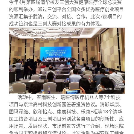
校友文苑
三创大赛
会长致辞
今年4月第四届清华校友三创大赛健康医疗全球总决赛
的顺利举办，通过三创平台全国众多优秀医疗创业项目
资源汇集于武清，交流、对接、合作，此次7家项目的
校友讲坛
实用信息
总会章程
成功签约也是三创大赛对接成果的有力体现。
校友视界
理事会名单
制度法规
联系我们
活动中，春雨医生、瑞医博医疗机器人等7个科技
项目与京津高村科技创新园签署投资协议。清影华康、
图玛深维、欣和怡点、康宸科技、乐康E柜等18个清华
医工结合项目及三创项目分别就各自项目的创新性、应
用场景、发展现状、市场前景等进行了介绍，现场医院
负责同志积极参加交流讨论。此次活动为探索医工结合