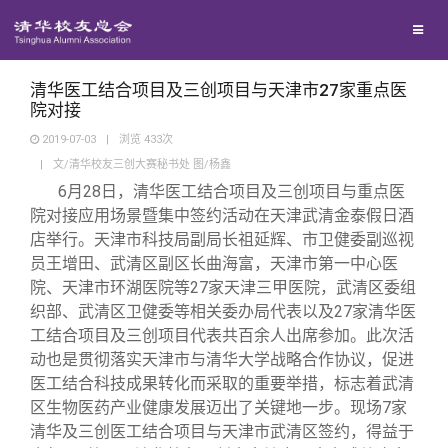
校友联络
回馈母校
地区联络
清华医工结合项目及三创项目与天津市27家重点医
院对接
2019-07-03
|
浏览
433
次
媒体平台
年级联络
捐赠项目
|
文/清华校友三创大赛秘书处 图/杨鑫
6
月28日，清华医工结合项目及三创项目与重点医
百年清华
院系校友工作
捐赠新闻
《清华校友通讯》
院对接应用场景暨集中签约活动在天津武清金泰假日酒
店举行。天津市科技局副局长祖延辉、市卫健委副巡视
员王增田、武清区副区长曲海富，天津市第一中心医
校友服务
专业委员会
捐赠纪事
《水木清华》
清华人物
院、天津市环湖医院等27家天津三甲医院，武清区委组
织部、武清区卫健委等相关委办局代表以及27家清华医
校友总会
兴趣群体
捐赠方法
我要订阅
清华故事
终身学习
工结合项目及三创项目代表共百余人出席参加。此次活
动也是贯彻落实天津市与清华大学战略合作协议，促进
医工结合科技成果转化而采取的重要举措，标志着武清
关闭
西南联大校友会
义工计划
新媒体平台
青春风采
信息化服务
总会简介
区生物医药产业健康发展迈出了关键地一步。现场7家
清华及三创医工结合项目与天津市武清区签约，得益于