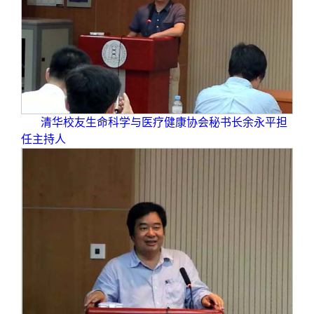
校友文苑
三创大赛
会长致辞
校友讲坛
实用信息
总会章程
校友视界
理事会名单
清华校友生命科学与医疗健康协会秘书长余永平担
制度法规
任主持人
联系我们