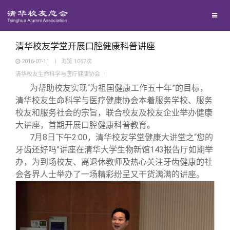
校友联络
回馈母校
地区联络
清华校友学堂开展口腔健康科普讲座
2016-07-11
|
浏览
1067
次
清华校友生命科学与医疗健康协会
|
媒体平台
年级联络
捐赠项目
为帮助校友实现“为祖国健康工作五十年”的目标，
清华校友生命科学与医疗健康协会本着服务学校、服务
百年清华
院系校友工作
捐赠新闻
《清华校友通讯》
校友和服务社会的宗旨，联合校友及校友企业举办健康
大讲座，首期开展口腔健康科普教育。
7
月8日下午2:00，清华校友学堂健康大讲堂之“您的
校友服务
专业委员会
捐赠纪事
《水木清华》
清华人物
牙齿还好吗”讲座在清华大学生物新馆143报告厅如期举
办，为到场校友、离退休教师及热心关注牙齿健康的社
校友总会
兴趣群体
捐赠方法
我要订阅
清华故事
终身学习
会各界人士举办了一场精彩纷呈又干货满满的讲座。
关闭
西南联大校友会
义工计划
新媒体平台
青春风采
信息化服务
总会简介