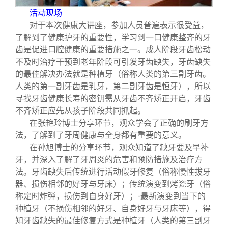
活动现场
对于本次健康大讲座，参加人员普遍表示很受益，
了解到了健康护牙的重要性，学习到一口健康整齐的牙
齿是促进口腔健康的重要措施之一。成人阶段牙齿松动
不及时治疗干预到老年阶段可引发牙齿缺失，牙齿缺失
的最佳解决办法就是种植牙（俗称人类的第三副牙齿。
人类的第一副牙齿是乳牙，第二副牙齿是恒牙），所以
寻找牙齿健康长寿的密钥需从牙齿不齐矫正开启，牙齿
不齐矫正应先从孩子阶段共同抓起。
在张艳玲博士分享环节，观众学会了正确的刷牙方
法，了解到了牙周健康与全身都有重要的意义。
在孙旭博士的分享环节，观众知道了缺牙要及早补
牙，并深入了解了牙周炎的危害和预防措施及治疗方
法。牙齿缺失后传统进行活动假牙修复（俗称慢性拔牙
器、损伤相邻的好牙与牙床）；传统演变到烤瓷牙（俗
称定时炸弹，损伤到自身好牙）；-最新演变到当下的
种植牙（不损伤相邻的好牙、自身好牙与牙床等），得
知牙齿缺失的最佳修复方式是种植牙（人类的第三副牙