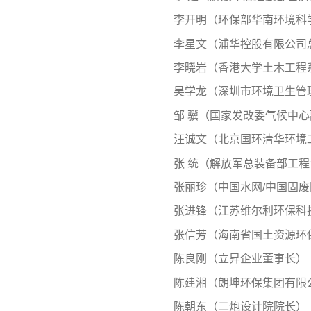
李开明（环保部华南环境科
李星文（浦华控股有限公司
李晓岩（香港大学土木工程
吴学龙（深圳市环境卫生管
邹 骥（国家发改委气候中
汪诚文（北京国环清华环境
张 统（解放军总装备部工
张丽珍（中国水网/中国固
张进锋（江苏维尔利环保科
张信芳（海南省国土资源环
陈良刚（立昇企业董事长）
陈建湘（朗坤环保集团有限
陈朝东（二炮设计院院长）