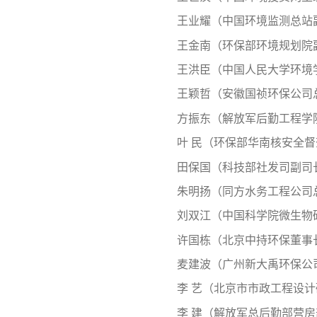
王业耀（中国环境监测总站
王金南（环保部环境规划院
王洪臣（中国人民大学环境
王颖哲（安徽国祯环保公司
方振东（解放军后勤工程学
叶 民（环保部华南核安全
田保国（科技部社发司副司
朱明扬（同方水务工程公司
刘双江（中国科学院微生物
许国栋（北京中持环保董事
麦建波（广州新大禹环保公
李 艺（北京市市政工程设
李 建（解放军总后勤部营