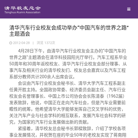
校友联络
回馈母校
地区联络
清华汽车行业校友会成功举办“中国汽车的世界之路”
主题酒会
2012-04-28
|
浏览
1372
次
媒体平台
年级联络
捐赠项目
4月28日下午，由清华汽车行业校友会主办的“中国汽车的
世界之路”主题酒会在清华科技园阳光厅举行。汽车工程系毕业
50周年和30周年返校校友、清华汽车行业校友会部分理事、从
百年清华
院系校友工作
捐赠新闻
《清华校友通讯》
事汽车及相关行业的清华校友们、校友总会嘉宾以及汽车工程
系部分教师共计200余人出席会议。
校友服务
会议由汽车行业校友会秘书长、清华大学汽车工程系副主
专业委员会
捐赠纪事
《水木清华》
清华人物
任黄开胜主持。全国政协常委、经济委员会副主任、汽车行业
校友会名誉理事长、中国上市公司协会会长陈清泰（1962届）
校友总会
兴趣群体
捐赠方法
我要订阅
清华故事
终身学习
发表致辞，他说，中国正在走向汽车社会，但是汽车业需要前
瞻性的统筹。他希望清华大学能够发挥自己交叉学科的优势，
关注汽车产业与社会学科的相互联系，发展汽车社会科学的研
关闭
西南联大校友会
义工计划
新媒体平台
青春风采
信息化服务
总会简介
究，为国家的汽车行业发展做出新的贡献。
紧接着，清华校友总会秘书长郭樑致辞，介绍了学校各项
事业发展情况，并祝贺在座的毕业50年的老校友实现了蒋南翔