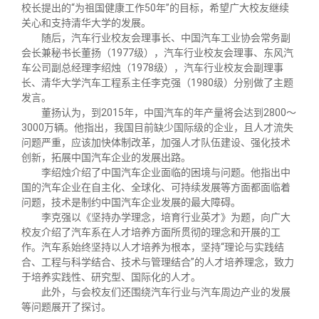
校友文苑
三创大赛
会长致辞
校长提出的“为祖国健康工作50年”的目标，希望广大校友继续
关心和支持清华大学的发展。
随后，汽车行业校友会理事长、中国汽车工业协会常务副
校友讲坛
实用信息
总会章程
会长兼秘书长董扬（1977级），汽车行业校友会理事、东风汽
车公司副总经理李绍烛（1978级），汽车行业校友会副理事
长、清华大学汽车工程系主任李克强（1980级）分别做了主题
校友视界
理事会名单
发言。
董扬认为，到2015年，中国汽车的年产量将会达到2800～
3000万辆。他指出，我国目前缺少国际级的企业，且人才流失
制度法规
问题严重，应该加快体制改革，加强人才队伍建设、强化技术
创新，拓展中国汽车企业的发展出路。
李绍烛介绍了中国汽车企业面临的困境与问题。他指出中
联系我们
国的汽车企业在自主化、全球化、可持续发展等方面都面临着
问题，技术是制约中国汽车企业发展的最大障碍。
李克强以《坚持办学理念，培育行业英才》为题，向广大
校友介绍了汽车系在人才培养方面所贯彻的理念和开展的工
作。汽车系始终坚持以人才培养为根本，坚持“理论与实践结
合、工程与科学结合、技术与管理结合”的人才培养理念，致力
于培养实践性、研究型、国际化的人才。
此外，与会校友们还围绕汽车行业与汽车周边产业的发展
等问题展开了探讨。