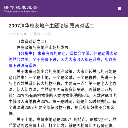
校友联络
回馈母校
地区联络
2007清华校友地产主题论坛 嘉宾对话二
2008-02-01
|
浏览
1799
次
（嘉宾对话之二）
媒体平台
年级联络
捐赠项目
住房政策与房地产市场的发展
【聂梅生】 未来房价的预期，增幅会平缓，但是勒得太紧
仍然会井喷。至于房价下跌，因为大家收入都在升高，所以房
百年清华
院系校友工作
捐赠新闻
《清华校友通讯》
价下跌没有道理。
关于未来可能出台的房地产政策，大家比较关心的可能是
校友服务
专业委员会
捐赠纪事
《水木清华》
清华人物
这几件事：一个是土地，一个是金融，一个是税种。先说一下
与老百姓关系比较大的物业税，主要有三点：第一是老人老办
法、新人新办法，当然这里面有很多新争论。再就是二八规
校友总会
兴趣群体
捐赠方法
我要订阅
清华故事
终身学习
律：20% 持有高档物业的人要纳物业税的80%，人数占80% 的
中低收入者纳税占20%。第三是时间，就是什么时候执行。有
个说法说2008 年要全部征收物业税，据我所知好像不会那么
关闭
西南联大校友会
义工计划
新媒体平台
青春风采
信息化服务
总会简介
快。
关于土地，高价拿地这是2007年的特点，形成“地王”，然
后带动周边房价上升。打个比方，就是面粉价比面包价还贵。