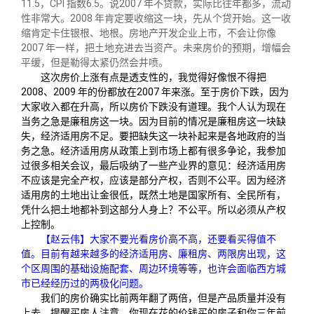
11.5，CPI 指数6.5。说2007 年不贷款，实际比往年都多，流动
性非常大。2008 年肯定要收缩这一块，先从个贷开始。这一收
缩肯定卡住银根、地根。房地产开发企业上市，不会让你像
2007 年一样，把土地充进去当资产。未来房价的预期，增幅会
平缓，但是勒得太紧仍然会井喷。
这次房价上涨有点是透支性的，我觉得好像恨不得把
2008、2009 年的份都放在2007 年来涨。至于房价下跌，因为
大家收入都在升高，所以房价下跌没有道理。我个人认为现在
当务之急是廉租房这一块。因为目前的情况是廉租房这一块缺
失，经济适用房不足。要把缺失这一块补起来是各地政府的当
务之急。经济适用房从政策上到市场上都有很多争论，我参加
过很多相关会议，最后吸纳了一些产业界的意见：经济适用房
不应该是完全产权，应该是部分产权，否则不公平。因为经济
适用房的土地出让金很低，既然土地是国家所有、全民所有，
凭什么把土地都补到这部分人身上？不公平。所以必须从产权
上控制。
【赵云伟】大家不要光看房价高不高，还要看买得值不
值。目前有越来越多的经济适用房、廉租房、两限房出现，这
个区周围的基础设施配套、周边环境等等，也许会面临西方城
市已经经历过的两极化问题。
我们的房价确实比前两年翻了两倍，但是产品质量并没有
上去。提醒买房人注意，你现在花的价钱买的房子和你三年前