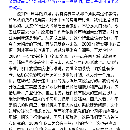
金融政策肯定会对房地产行业有一些影响，重点是如何消化这
些政策。
说到2008 年的趋势，我觉得要看从哪个角度看这件事情。
如果从消费者的角度，对于中国的房地产行业，我们还是很有
信心的。从这个行业大的基础因素来讲，不管是人口也好、改
善住房需求也好，原来我们判断依据的市场因素没有变，对行
业的判断还是利好。从周期上讲，对这个行业应该有信心，不
会有大幅度的下滑。而从开发企业来说，2008 年确实要小心谨
慎。刚才聂会长也讲了，对过分暴涨会有调整。开发企业在
2008 年一定要关注自己的现金流。这一点在南方城市比较明
显，销售量萎缩确实非常厉害，观望气氛已经形成了。从银行
来看，明年放缓幅度也很难说，要看金融系统里调控能有多
长。这确实会影响到开发企业原来的计划。从另外一个角度
讲，这些政策对于这个行业的健康发展来说是好的。我们国内
开发企业其实应该更好地提升自己的管理能力和产品能力，包
括质量、户型设计、售后服务，我们还有很大的空间去提升。
我觉得我们中国人的学习能力还是非常强的。回头来看，在不
是很长的时间里，我们解决了很大的住房系统建造问题，这个
过程应该说是很成功的。后面能不能把我们的学习能力应用得
更好，把这个行业做得让国际上都称道，这是我们要重点关注
和研究的。2008 年我认为会有一些行业的整合，这也是应该
的。像2007 年年终这一段，涨的面确实很大。大家去买地，拿