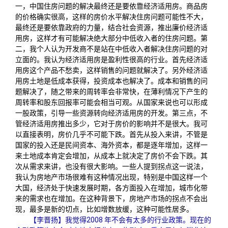
一，中国住房问题的解决最终还是要依靠经济适用房。商品房
的价格确实很高，这样的房价水平解决住房问题可能性不大，
最终还是要依靠政府的力量，结合社会资源，推出廉价经济适
用房，这样才有可能解决绝大部分中低收入者的住房问题。第
二，我个人认为开发商不是站在中低收入者解决住房问题的对
立面的。我认为经济适用房是盈利性很高的行业。首先经济适
用房这个产品不愁卖，这样销售的问题就解决了。另外经济适
用房土地是低成本获得，投资成本也解决了。成本和销售的问
题解决了，随之带来的周转率会非常快，在薄利情况下产生的
周转率和股东回报率可能会相当可观。从国家来说也可以形成
一股政策，引导一些资源转向经济适用房的开发。第三点，不
管经济适用房推出多少，它对于房价的影响并不是很大。我可
以直接表明，房价几乎不可能下跌。首先从投入来讲，不管是
国家的投入还是民间资本、海外资本，都是逐年增加，这样一
来土地成本肯定会增加，从成本上就决定了房价不会下跌。其
次从需求来讲，也没有很大影响。一些人提到拐点这一说法，
我认为房地产市场很难有这种情况出现，特别是中国这样一个
大国，经济处于快速发展时期，各方面投入在增加，城市化带
来的需求也在增加。在这种背景下，房地产市场的拐点不会出
现，最多是新的切点，比如增数放缓，这种可能性居多。
【李晋扬】我觉得2008 年不会有太多的行业政策。现在的