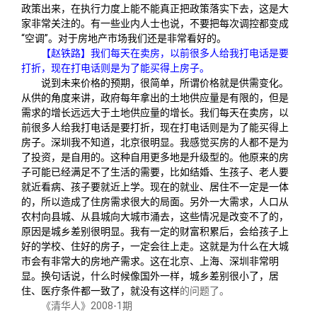
政策出来，在执行力度上能不能真正把政策落实下去，这是大
家非常关注的。有一些业内人士也说，不要把每次调控都变成
“空调”。对于房地产市场我们还是非常看好的。
【赵铁路】我们每天在卖房，以前很多人给我打电话是要
打折，现在打电话则是为了能买得上房子。
说到未来价格的预期，很简单，所谓价格就是供需变化。
从供的角度来讲，政府每年拿出的土地供应量是有限的，但是
需求的增长远远大于土地供应量的增长。我们每天在卖房，以
前很多人给我打电话是要打折，现在打电话则是为了能买得上
房子。深圳我不知道，北京很明显。我感觉买房的人都不是为
了投资，是自用的。这种自用更多地是升级型的。他原来的房
子可能已经满足不了生活的需要，比如结婚、生孩子、老人要
就近看病、孩子要就近上学。现在的就业、居住不一定是一体
的，所以造成了住房需求很大的局面。另外一大需求，人口从
农村向县
城、从县城向大城市涌去，这些情况是改变不了的，
原因是城乡差别很明显。我有一定的财富积累后，会给孩子上
好的学校、住好的房子，一定会往上走。这就是为什么在大城
市会有非常大的房地产需求。这在北京、上海、深圳非常明
显。换句话说，什么时候像国外一样，城乡差别很小了，居
住、医疗条件都一致了，就没有这样
的问题了。
《清华人》2008-1期