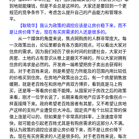
到地就能赚钱，但是不会总是这样的。大家还是要回到一个更
规范的竞争条件下，考虑怎么提升自己的产品能力和管理水
平。
【耿晓华】我认为政策的调控应该是让房价稳下来，而不
是让房价降下去，现在有买房需求的人还是很多的。
从一个媒体的角度来说，焦点网购房的人群非常庞大。每
一次政策出台，论坛里都会有各方面的观点，可以看出大家对
住房的需求。因为我们经历了很长时间的封建社会，大家对于
房屋、土地的占有意识从根上是磨灭不掉的，所以大家对拥有
住房的渴求是必然的。开发商一端希望把房子卖出去获得利
润，对于老百姓来说，则是希望在力所能及的范围内用比较低
的价格买到住房。在房地产政策出台之后，有一个房屋销售放
缓期，就是老百姓在和房地产商双方博弈，看到底是马上购
买，还是等一等看房价能不能降。从国家对于房改之后的政策
来看，刚才一位学长说了，长期来看房地产应该不会像拐点一
样直接降下来。政府希望老百姓居者有其屋，又
不希望让房地
产这样的支柱产业遭受巨大冲击。固定资产有个比较正常的保
值上涨是可以的，但如果是个非常高的斜率，上涨速度非常
快，就可能会引起老百姓尤其是有购房需求的这部分人不满。
我认为政策的调控应该是让房价稳下来，而不是让房价降下
去。现在有买房需求的人还是很多的。对于老百姓来说，每次