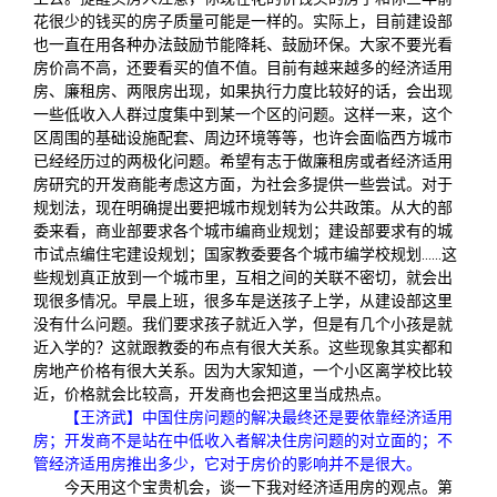
花很少的钱买的房子质量可能是一样的。实际上，目前建设部
也一直在用各种办法鼓励节能降耗、鼓励环保。大家不要光看
房价高不高，还要看买的值不值。目前有越来越多的经济适用
房、廉租房、两限房出现，如果执行力度比较好的话，会出现
一些低收入人群过度集中到某一个区的问题。这样一来，这个
区周围的基础设施配套、周边环境等等，也许会面临西方城市
已经经历过的两极化问题。希望有志于做廉租房或者经济适用
房研究的开发商能考虑这方面，为社会多提供一些尝试。对于
规划法，现在明确提出要把城市规划转为公共政策。从大的部
委来看，商业部要求各个城市编商业规划；建设部要求有的城
市试点编住宅建设规划；国家教委要各个城市编学校规划……这
些规划真正放到一个城市里，互相之间的关联不密切，就会出
现很多情况。早晨上班，很多车是送孩子上学，从建设部这里
没有什么问题。我们要求孩子就近入学，但是有几个小孩是就
近入学的？这就跟教委的布点有很大关系。这些现象其实都和
房地产价格有很大关系。因为大家知道，一个小区离学校比较
近，价格就会比较高，开发商也会把这里当成热点。
【王济武】中国住房问题的解决最终还是要依靠经济适用
房；开发商不是站在中低收入者解决住房问题的对立面的；不
管经济适用房推出多少，它对于房价的影响并不是很大。
今天用这个宝贵机会，谈一下我对经济适用房的观点。第