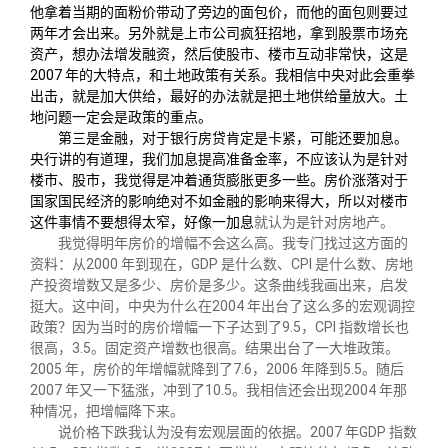
校友文苑
三创大赛
会长致辞
他拿着当期的面粉价带动了旁边的面包价，而他的面包则要过
两年才会出来。另外就是上市公司疯狂招地，拿到股票市场充
资产，想办法增发融资，然后使股市、楼市互动非常快，这是
校友讲坛
实用信息
总会章程
2007 年的大特点，和土地政策有关系。我相信中央对此会重拳
出击，就是加大供给，最好的办法就是把土地供给量放大。土
地问题一定会是政策的重点。
校友视界
理事会名单
第三是金融，对于银行房贷肯定是卡紧，可能还要加息。
央行讲的有道理，我们加息提高准备金率，不应该认为是针对
楼市、股市，我觉得是冲着通货膨胀更多一些。房价涨落对于
制度法规
国家国民经济的影响绝对不如金融的影响来得大，所以对楼市
这件事情不要想得太窄，好像一加息
就认为是针对房地产。
我觉得明年房价的增幅不会这么高。我专门找过这方面的
联系我们
资料：从
2000 年到现在，GDP 是什么数、CPI 是什么数、房地
产投资增数又是多少、房价是多少。这条曲线我画出来，启发
挺大。这中间，中央为什么在2004 年出台了这么多的宏观调控
政策？因为当时的房价增幅一下子达到了9.5，CPI 指数增长也
很高，3.5。固定资产增数也很高。结果出台了一大堆政策。
2005 年，房价的年增幅就降到了7.6，2006 年降到5.5。随后
2007 年又一下猛涨，冲到了10.5。我相信还会出现2004 年那
种情况，把增幅降下来。
说价格下跌我认为没有宏观层面的依据。
2007 年GDP 指数