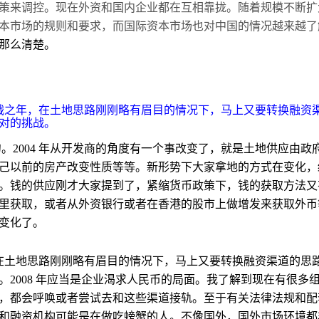
策来调控。现在外资和国内企业都在互相靠拢。随着规模不断扩
本市场的规则和要求，而国际资本市场也对中国的情况越来越了
那么清楚。
是挑战之年，在土地思路刚刚略有眉目的情况下，马上又要转换融
对的挑战。
。2004 年从开发商的角度有一个事改变了，就是土地供应由
己以前的房产改变性质等等。新形势下大家拿地的方式在变化，
。钱的供应刚才大家提到了，紧缩货币政策下，钱的获取方法又
里获取，或者从外资银行或者在香港的股市上做增发来获取外币
变化了。
年，在土地思路刚刚略有眉目的情况下，马上又要转换融资渠道的
。2008 年应当是企业渴求人民币的局面。我了解到现在有很多
，都会呼唤或者尝试去和这些渠道接轨。至于有关法律法规和配
和融资机构可能是在做吃螃蟹的人。不像国外，国外市场环境都