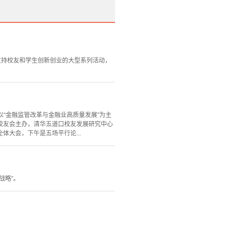
支持校友和学生创新创业的大型系列活动，
以“金融监管改革与金融业高质量发展”为主
校友会主办，清华五道口校友发展研究中心
大会，下午是五场平行论...
战略”。