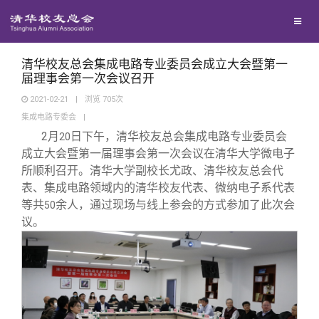
校友联络
回馈母校
地区联络
清华校友总会集成电路专业委员会成立大会暨第一
届理事会第一次会议召开
2021-02-21
|
浏览
705
次
媒体平台
年级联络
捐赠项目
集成电路专委会
|
2
月
日下午，清华校友总会集成电路专业委员会
20
百年清华
院系校友工作
捐赠新闻
《清华校友通讯》
成立大会暨第一届理事会第一次会议在清华大学微电子
所顺利召开。清华大学副校长尤政、清华校友总会代
表、集成电路领域内的清华校友代表、微纳电子系代表
校友服务
专业委员会
捐赠纪事
《水木清华》
清华人物
等共
余人，通过现场与线上参会的方式参加了此次会
50
议。
校友总会
兴趣群体
捐赠方法
我要订阅
清华故事
终身学习
关闭
西南联大校友会
义工计划
新媒体平台
青春风采
信息化服务
总会简介