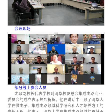
校友文苑
三创大赛
会长致辞
校友讲坛
实用信息
总会章程
会议现场
校友视界
理事会名单
制度法规
联系我们
部分线上参会人员
尤政副校长代表学校对清华校友总会集成电路专业
委员会的成立表示热烈祝贺。他在讲话中回顾了清华大
学在微电子、集成电路领域科学研究和人才培养方面的
光辉历程。他表示，清华大学在集成电路领域的贡献不