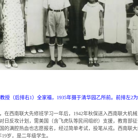
教授（后排右
1
）全家福，
1935
年摄于清华园乙所前。前排左
2
为
，在西南联大先修班学习一年后，1942年秋保送入西南联大机械
对日反攻计划，需美国（含飞虎队等民间组织）支援，教育部征
国的满腔热血也志愿报名，经过简单考试，投笔从戎。西南联大
年
19
岁，是二年级学生。