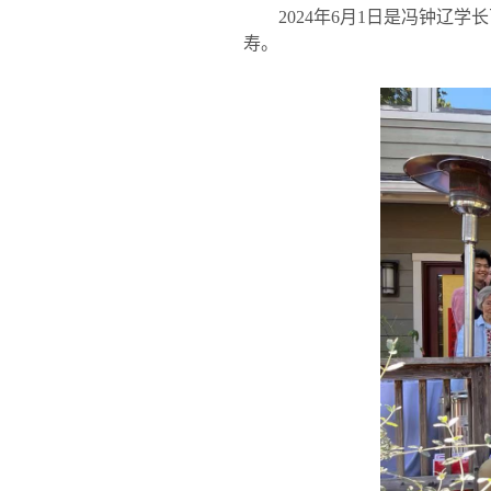
2024
年
6
月
1
日是冯钟辽学长
寿。