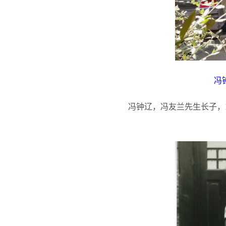
冯
冯钟辽，冯友兰先生长子，