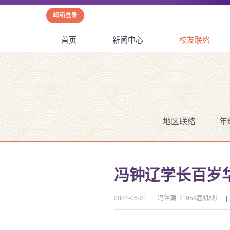
邮箱登录
首页
新闻中心
校友联络
地区联络
年
冯钟辽学长百岁
2024-06-21
|
冯钟潮（1959届机械）
|