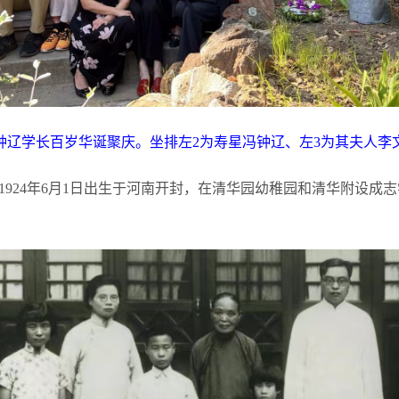
钟辽学长百岁华诞聚庆。坐排左
2
为寿星冯钟辽、左
3
为其夫人李
1924
年
6
月
1
日出生于河南开封，在清华园幼稚园和清华附设成志