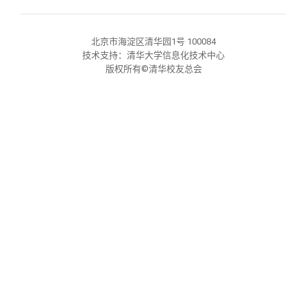
关闭
义工计划
新媒体平台
青春风采
信息化服务
总会简介
北京市海淀区清华园1号 100084
校友文苑
三创大赛
会长致辞
技术支持：清华大学信息化技术中心
版权所有©清华校友总会
校友讲坛
实用信息
总会章程
校友视界
理事会名单
制度法规
联系我们