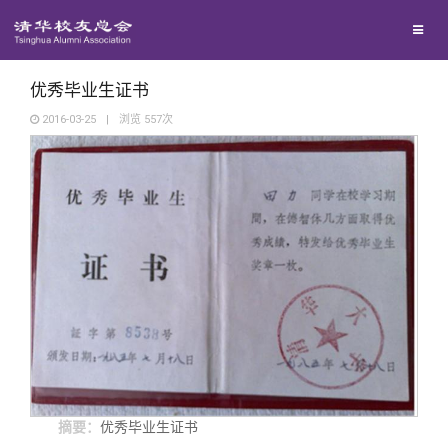
兴趣群体
西南联大校友会
优秀毕业生证书
2016-03-25
|
浏览
557
次
回馈母校
媒体平台
捐赠项目
百年清华
捐赠新闻
《清华校友通讯》
校友服务
捐赠纪事
《水木清华》
清华人物
校友总会
捐赠方法
我要订阅
清华故事
终身学习
摘要：
优秀毕业生证书