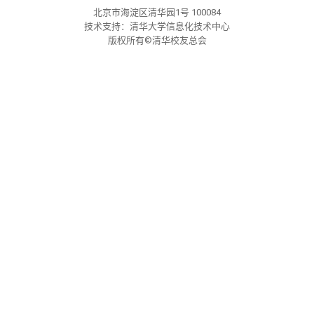
关闭
义工计划
新媒体平台
青春风采
信息化服务
总会简介
北京市海淀区清华园1号 100084
技术支持：清华大学信息化技术中心
版权所有©清华校友总会
校友文苑
三创大赛
会长致辞
校友讲坛
实用信息
总会章程
校友视界
理事会名单
制度法规
联系我们