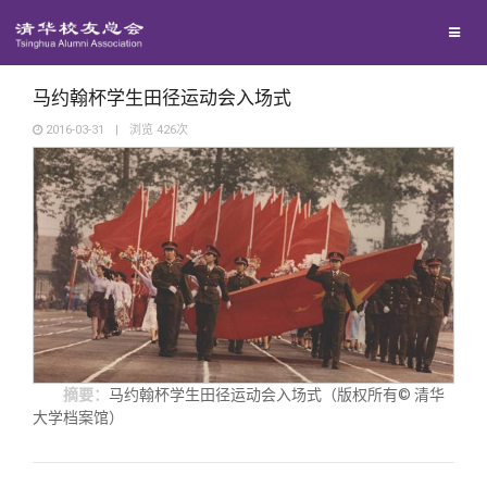
兴趣群体
西南联大校友会
马约翰杯学生田径运动会入场式
2016-03-31
|
浏览
426
次
回馈母校
媒体平台
捐赠项目
百年清华
捐赠新闻
《清华校友通讯》
校友服务
捐赠纪事
《水木清华》
清华人物
摘要：
马约翰杯学生田径运动会入场式（版权所有© 清华
大学档案馆）
校友总会
捐赠方法
我要订阅
清华故事
终身学习