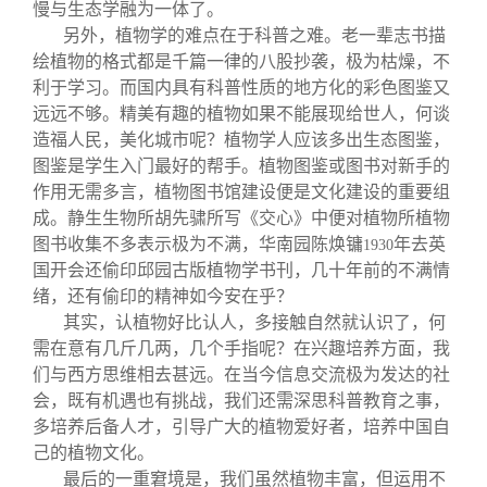
慢与生态学融为一体了。
另外，植物学的难点在于科普之难。老一辈志书描
绘植物的格式都是千篇一律的八股抄袭，极为枯燥，不
利于学习。而国内具有科普性质的地方化的彩色图鉴又
远远不够。精美有趣的植物如果不能展现给世人，何谈
造福人民，美化城市呢？植物学人应该多出生态图鉴，
图鉴是学生入门最好的帮手。植物图鉴或图书对新手的
作用无需多言，植物图书馆建设便是文化建设的重要组
成。静生生物所胡先骕所写《交心》中便对植物所植物
图书收集不多表示极为不满，华南园陈焕镛
年去英
1930
国开会还偷印邱园古版植物学书刊，几十年前的不满情
绪，还有偷印的精神如今安在乎？
其实，认植物好比认人，多接触自然就认识了，何
需在意有几斤几两，几个手指呢？在兴趣培养方面，我
们与西方思维相去甚远。在当今信息交流极为发达的社
会，既有机遇也有挑战，我们还需深思科普教育之事，
多培养后备人才，引导广大的植物爱好者，培养中国自
己的植物文化。
最后的一重窘境是，我们虽然植物丰富，但运用不