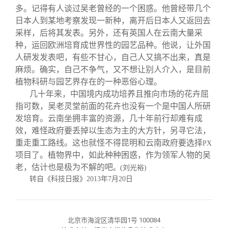
多。记得有人谈过吴老曾经的一个困惑。他曾经带几个
日本人到某地考察发现一新种，离开后日本人又返回去
采样，后将其发表。另外，还有英国人在云南大量采
种，运回欧洲培育成世界性的园艺品种。他说，让外国
人研发发表吧，有些不甘心，自己人又搞不出来，真是
麻烦。确实，自己不争气，又不想让别人介入，是目前
植物科研与园艺界存在的一种恶俗心理。
几十年来，中国境内成功培养且推向市场的花卉屈
指可数，吴老灵堂前面的花卉也没有一个是中国人所研
发培育。云南坐拥丰富的资源，几十年前行却难有成
效，难怪政府要丢掉以生态为主的大方针，另寻它法，
重走重工路线。这也就怪不得昆明和云南政府要选择
PX
项目了。植物界中，如此种种困惑，作为领军人物的吴
老，估计也是极为不解的吧
。
(
刘光裕
)
转自《科技日报》
2013
年
7
月
20
日
北京市海淀区清华园1号 100084