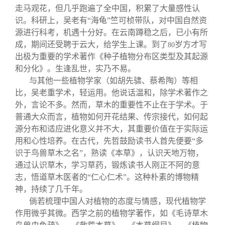
走马观花，但几乎跑遍了全中国，积累了大量感性认
识。科研上，吴老有“海龟”竺可桢带队，对中国自然资
源进行科考，机遇十分好。在云南蹲稳之后，已小有所
成，期间还受聘于云大，给学生上课。到了
岁方才写
80
出极为重要的学术著作《种子植物分布区类型及其起源
和分化》。生逢乱世，实乃不易。
与其他一些植物学家（如胡先骕、蔡希陶）等相
比，吴老重学术，轻运用。他说话温和，除学术著作之
外，言论不多。然而，草木的重要性不止在于学术。于
普通大众而言，植物如何开花结果、传宗接代，如何起
源分布和适应进化意义并不大，其重要价值在于实际运
用和心性培养。在古代，先哲鼓励读书人首先便要“多
识于鸟兽草木之名”，熟读《本草》，认识天地万物，
通过认识草木，学习草药，锻炼读书人刚正不阿的意
志，悟道草木医者的“仁心仁术”。这种朴素的博物精
神，持续了几千年。
倘若梳理中国人对植物的态度与情感，现代植物学
作用微乎其微。西学之前的植物学著作，如《毛诗草木