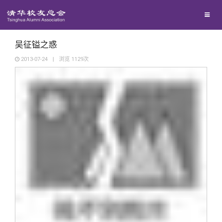
兴趣群体
捐赠方法
我要订阅
清华故事
西南联大校友会
义工计划
新媒体平台
青春风采
吴征镒之惑
2013-07-24
|
浏览
1129
次
校友文苑
校友讲坛
校友视界
校友服务
校友总会
终身学习