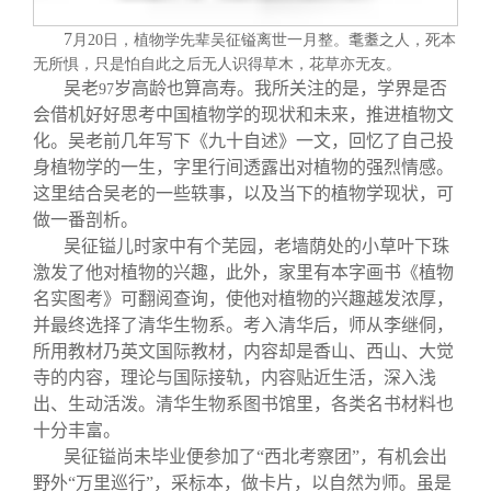
关闭
信息化服务
总会简介
7
月20
日
，植物学先辈吴征镒离世一月整。耄耋之人，死本
无所惧，只是怕自此之后无人识得草木，花草亦无友。
三创大赛
会长致辞
吴老
岁高龄也算高寿。我所关注的是，学界是否
97
会借机好好思考中国植物学的现状和未来，推进植物文
实用信息
总会章程
化。吴老前几年写下《九十自述》一文，回忆了自己投
身植物学的一生，字里行间透露出对植物的强烈情感。
这里结合吴老的一些轶事，以及当下的植物学现状，可
理事会名单
做一番剖析。
吴征镒儿时家中有个芜园，老墙荫处的小草叶下珠
激发了他对植物的兴趣，此外，家里有本字画书《植物
制度法规
名实图考》可翻阅查询，使他对植物的兴趣越发浓厚，
并最终选择了清华生物系。考入清华后，师从李继侗，
联系我们
所用教材乃英文国际教材，内容却是香山、西山、大觉
寺的内容，理论与国际接轨，内容贴近生活，深入浅
出、生动活泼。清华生物系图书馆里，各类名书材料也
十分丰富。
吴征镒尚未毕业便参加了“西北考察团”，有机会出
野外“万里巡行”，采标本，做卡片，以自然为师。虽是